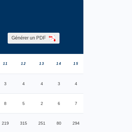
Générer un PDF
11
12
13
14
15
16
17
1
3
4
4
3
4
3
3
4
8
5
2
6
7
4
1
3
219
315
251
80
294
223
144
28