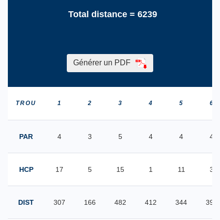
Total distance =
6239
Générer un PDF
TROU
1
2
3
4
5
6
PAR
4
3
5
4
4
4
HCP
17
5
15
1
11
3
DIST
307
166
482
412
344
398