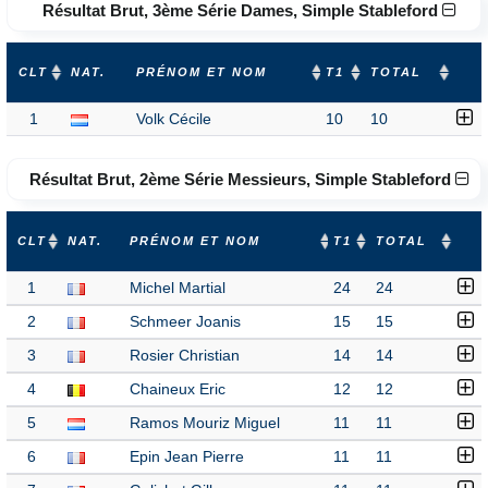
Résultat Brut, 3ème Série Dames, Simple Stableford
CLT
NAT.
PRÉNOM ET NOM
T1
TOTAL
1
Volk Cécile
10
10
Résultat Brut, 2ème Série Messieurs, Simple Stableford
CLT
NAT.
PRÉNOM ET NOM
T1
TOTAL
1
Michel Martial
24
24
2
Schmeer Joanis
15
15
3
Rosier Christian
14
14
4
Chaineux Eric
12
12
5
Ramos Mouriz Miguel
11
11
6
Epin Jean Pierre
11
11