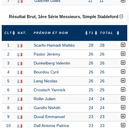
7
Galichet Gilles
11
11
Résultat Brut, 1ère Série Messieurs, Simple Stableford
CLT
NAT.
PRÉNOM ET NOM
T1
TOTAL
1
Scarfo-Hamadi Mattéo
28
28
2
Pastor Jérémy
26
26
3
Dunkelberg Valentin
26
26
4
Bourdou Cyril
26
26
5
Lang Nicolas
26
26
6
Croutsch Yannick
25
25
7
Rollin Julien
24
24
8
Gandhi Nishith
24
24
9
Duval Emmanuel
23
23
10
Dall Antonia Patrice
23
23