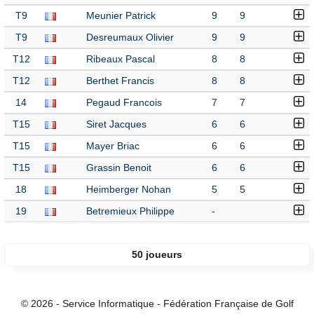
T9
Meunier Patrick
9
9
T9
Desreumaux Olivier
9
9
T12
Ribeaux Pascal
8
8
T12
Berthet Francis
8
8
14
Pegaud Francois
7
7
T15
Siret Jacques
6
6
T15
Mayer Briac
6
6
T15
Grassin Benoit
6
6
18
Heimberger Nohan
5
5
19
Betremieux Philippe
-
50 joueurs
© 2026 - Service Informatique - Fédération Française de Golf