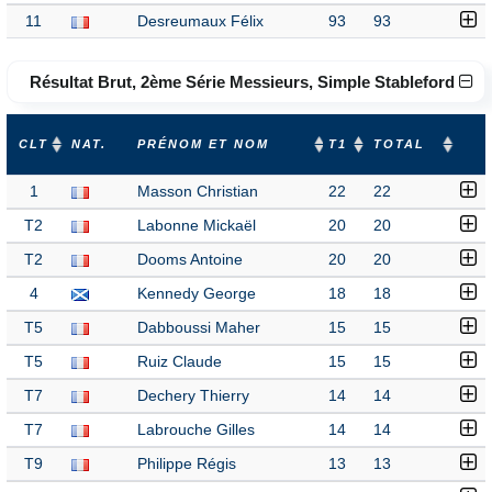
11
Desreumaux Félix
93
93
Résultat Brut, 2ème Série Messieurs, Simple Stableford
CLT
NAT.
PRÉNOM ET NOM
T1
TOTAL
1
Masson Christian
22
22
T2
Labonne Mickaël
20
20
T2
Dooms Antoine
20
20
4
Kennedy George
18
18
T5
Dabboussi Maher
15
15
T5
Ruiz Claude
15
15
T7
Dechery Thierry
14
14
T7
Labrouche Gilles
14
14
T9
Philippe Régis
13
13