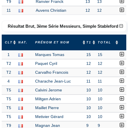
T9
Ranvier Franck
13
13
11
Auvens Christian
12
12
Résultat Brut, 3ème Série Messieurs, Simple Stableford
CLT
NAT.
PRÉNOM ET NOM
T1
TOTAL
1
Marques Tomas
15
15
T2
Paquet Cyril
12
12
T2
Carvalho Francois
12
12
4
Charache Jean-Luc
11
11
T5
Calvini Jerome
10
10
T5
Miltgen Adrien
10
10
T5
Maillet Pierre
10
10
T5
Metivier Gérard
10
10
T9
Magnan Jean
9
9