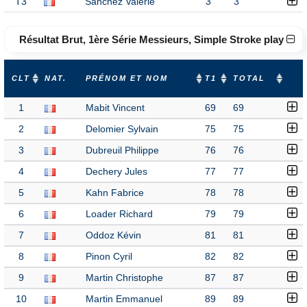
T3
Sanchez Valérie
3
3
Résultat Brut, 1ère Série Messieurs, Simple Stroke play
CLT
NAT.
PRÉNOM ET NOM
T1
TOTAL
1
Mabit Vincent
69
69
2
Delomier Sylvain
75
75
3
Dubreuil Philippe
76
76
4
Dechery Jules
77
77
5
Kahn Fabrice
78
78
6
Loader Richard
79
79
7
Oddoz Kévin
81
81
8
Pinon Cyril
82
82
9
Martin Christophe
87
87
10
Martin Emmanuel
89
89