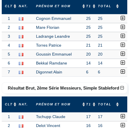
CLT
NAT.
PRÉNOM ET NOM
T1
TOTAL
1
Cognon Emmanuel
25
25
2
Mare Florian
25
25
3
Ladrange Leandre
25
25
4
Torres Patrice
21
21
5
Goussin Emmanuel
20
20
6
Bekkal Ramdane
14
14
7
Digonnet Alain
6
6
Résultat Brut, 2ème Série Messieurs, Simple Stableford
CLT
NAT.
PRÉNOM ET NOM
T1
TOTAL
1
Tschupp Claude
17
17
2
Delot Vincent
16
16