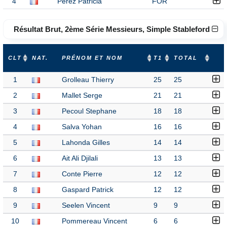
4
Perez Patricia
FOR
Résultat Brut, 2ème Série Messieurs, Simple Stableford
CLT
NAT.
PRÉNOM ET NOM
T1
TOTAL
1
Grolleau Thierry
25
25
2
Mallet Serge
21
21
3
Pecoul Stephane
18
18
4
Salva Yohan
16
16
5
Lahonda Gilles
14
14
6
Ait Ali Djilali
13
13
7
Conte Pierre
12
12
8
Gaspard Patrick
12
12
9
Seelen Vincent
9
9
10
Pommereau Vincent
6
6