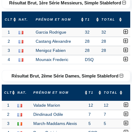
Résultat Brut, 1ère Série Messieurs, Simple Stableford
CLT
NAT.
PRÉNOM ET NOM
T1
TOTAL
1
Garcia Rodrigue
32
32
2
Castang Alexandre
28
28
3
Menigoz Fabien
28
28
4
Mounaix Frederic
DSQ
Résultat Brut, 2ème Série Dames, Simple Stableford
CLT
NAT.
PRÉNOM ET NOM
T1
TOTAL
1
Valade Marion
12
12
2
Dindinaud Odile
7
7
3
March-Maddams Alexis
5
5