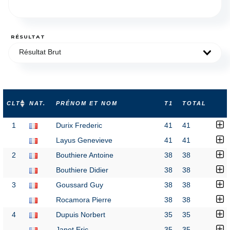
RÉSULTAT
Résultat Brut
CLT
NAT.
PRÉNOM ET NOM
T1
TOTAL
1
Durix Frederic
41
41
Layus Genevieve
41
41
2
Bouthiere Antoine
38
38
Bouthiere Didier
38
38
3
Goussard Guy
38
38
Rocamora Pierre
38
38
4
Dupuis Norbert
35
35
Janot Eric
35
35