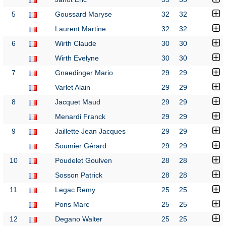
5
Goussard Maryse
32
32
Laurent Martine
32
32
6
Wirth Claude
30
30
Wirth Evelyne
30
30
7
Gnaedinger Mario
29
29
Varlet Alain
29
29
8
Jacquet Maud
29
29
Menardi Franck
29
29
9
Jaillette Jean Jacques
29
29
Soumier Gérard
29
29
10
Poudelet Goulven
28
28
Sosson Patrick
28
28
11
Legac Remy
25
25
Pons Marc
25
25
12
Degano Walter
25
25