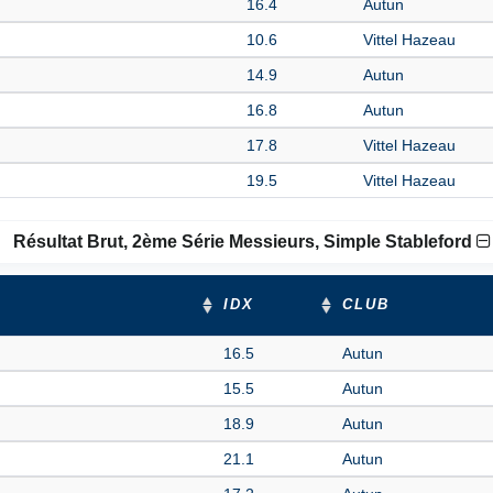
16.4
Autun
10.6
Vittel Hazeau
14.9
Autun
16.8
Autun
17.8
Vittel Hazeau
19.5
Vittel Hazeau
Résultat Brut, 2ème Série Messieurs, Simple Stableford
IDX
CLUB
16.5
Autun
15.5
Autun
18.9
Autun
21.1
Autun