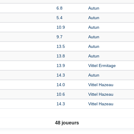
6.8
Autun
5.4
Autun
10.9
Autun
9.7
Autun
13.5
Autun
13.8
Autun
13.9
Vittel Ermitage
14.3
Autun
14.0
Vittel Hazeau
10.6
Vittel Hazeau
14.3
Vittel Hazeau
48 joueurs