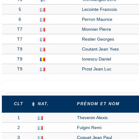
5
Lecointe Francois
6
Perron Maurice
T7
Monnier Pierre
T7
Restier Georges
T9
Coutant Jean Yves
T9
Ionescu Daniel
T9
Prost Jean.Luc
CLT
NAT.
PRÉNOM ET NOM
1
Thevenin Alexis
2
Fulgini Remi
3
Coquet Jean Paul