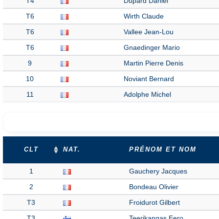
T4
Dupard Daniel
T6
Wirth Claude
T6
Vallee Jean-Lou
T6
Gnaedinger Mario
9
Martin Pierre Denis
10
Noviant Bernard
11
Adolphe Michel
CLT
NAT.
PRÉNOM ET NOM
1
Gauchery Jacques
2
Bondeau Olivier
T3
Froidurot Gilbert
T3
Teerikangas Eero