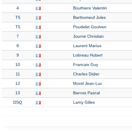
4
Bouthiere Valentin
T5
Barthomeuf Jules
T5
Poudelet Goulven
7
Journe Christian
8
Laurent Marius
9
Lobreau Hubert
10
Francais Guy
11
Charles Didier
12
Morel Jean-Luc
13
Barrois Pascal
DSQ
Lamy Gilles