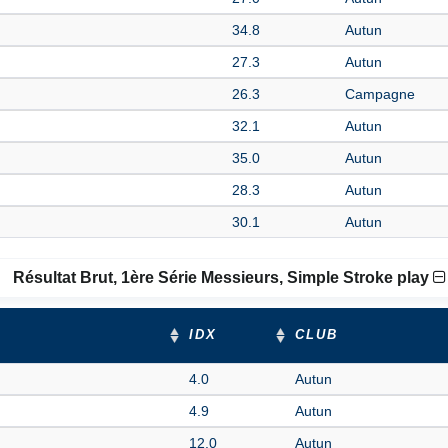
34.8
Autun
27.3
Autun
26.3
Campagne
32.1
Autun
35.0
Autun
28.3
Autun
30.1
Autun
Résultat Brut, 1ère Série Messieurs, Simple Stroke play
IDX
CLUB
4.0
Autun
4.9
Autun
12.0
Autun