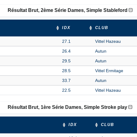
Résultat Brut, 2ème Série Dames, Simple Stableford
IDX
CLUB
27.1
Vittel Hazeau
26.4
Autun
29.5
Autun
28.5
Vittel Ermitage
33.7
Autun
22.5
Vittel Hazeau
Résultat Brut, 1ère Série Dames, Simple Stroke play
IDX
CLUB