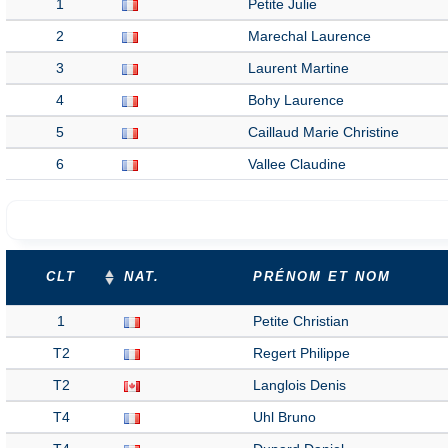
1
Petite Julie
2
Marechal Laurence
3
Laurent Martine
4
Bohy Laurence
5
Caillaud Marie Christine
6
Vallee Claudine
CLT
NAT.
PRÉNOM ET NOM
1
Petite Christian
T2
Regert Philippe
T2
Langlois Denis
T4
Uhl Bruno