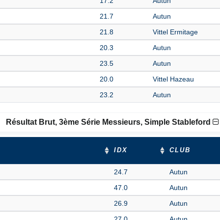
17.2
Autun
21.7
Autun
21.8
Vittel Ermitage
20.3
Autun
23.5
Autun
20.0
Vittel Hazeau
23.2
Autun
Résultat Brut, 3ème Série Messieurs, Simple Stableford
IDX
CLUB
24.7
Autun
47.0
Autun
26.9
Autun
27.0
Autun