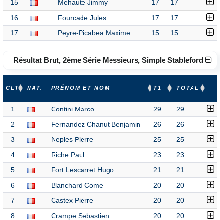
15
Mehaute Jimmy
17
17
16
Fourcade Jules
17
17
17
Peyre-Picabea Maxime
15
15
Résultat Brut, 2ème Série Messieurs, Simple Stableford
CLT
NAT.
PRÉNOM ET NOM
T1
TOTAL
1
Contini Marco
29
29
2
Fernandez Chanut Benjamin
26
26
3
Neples Pierre
25
25
4
Riche Paul
23
23
5
Fort Lescarret Hugo
21
21
6
Blanchard Come
20
20
7
Castex Pierre
20
20
8
Crampe Sebastien
20
20