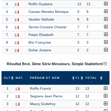
3
Roffin Guylaine
12
12
4
Cassan Mendez Monique
9
9
5
Vauttier Nathalie
8
8
6
Serres-Cousine Chantal
7
7
7
Palain Elisabeth
7
7
8
Bric Françoise
3
3
9
Duhar Josiane
2
2
Résultat Brut, 3ème Série Messieurs, Simple Stableford
CLT
NAT.
PRÉNOM ET NOM
T1
TOTAL
1
Roffin Franck
13
13
2
Segnere Jean Pierre
12
12
3
Maury Godefroy
12
12