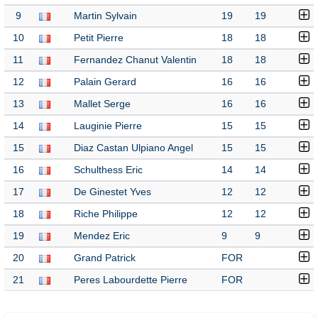
9
Martin Sylvain
19
19
10
Petit Pierre
18
18
11
Fernandez Chanut Valentin
18
18
12
Palain Gerard
16
16
13
Mallet Serge
16
16
14
Lauginie Pierre
15
15
15
Diaz Castan Ulpiano Angel
15
15
16
Schulthess Eric
14
14
17
De Ginestet Yves
12
12
18
Riche Philippe
12
12
19
Mendez Eric
9
9
20
Grand Patrick
FOR
21
Peres Labourdette Pierre
FOR