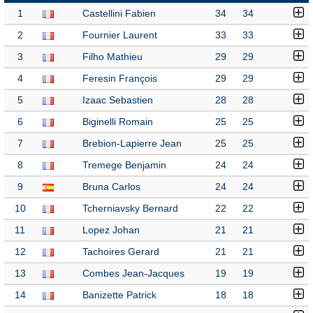
1
Castellini Fabien
34
34
2
Fournier Laurent
33
33
3
Filho Mathieu
29
29
4
Feresin François
29
29
5
Izaac Sebastien
28
28
6
Biginelli Romain
25
25
7
Brebion-Lapierre Jean
25
25
8
Tremege Benjamin
24
24
9
Bruna Carlos
24
24
10
Tcherniavsky Bernard
22
22
11
Lopez Johan
21
21
12
Tachoires Gerard
21
21
13
Combes Jean-Jacques
19
19
14
Banizette Patrick
18
18