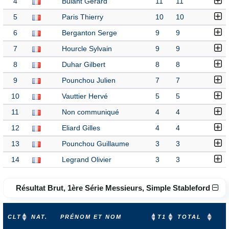
4
Bulant Gerard
11
11
5
Paris Thierry
10
10
6
Berganton Serge
9
9
7
Hourcle Sylvain
9
9
8
Duhar Gilbert
8
8
9
Pounchou Julien
7
7
10
Vauttier Hervé
5
5
11
Non communiqué
4
4
12
Eliard Gilles
4
4
13
Pounchou Guillaume
3
3
14
Legrand Olivier
3
3
Résultat Brut, 1ère Série Messieurs, Simple Stableford
CLT
NAT.
PRÉNOM ET NOM
T1
TOTAL