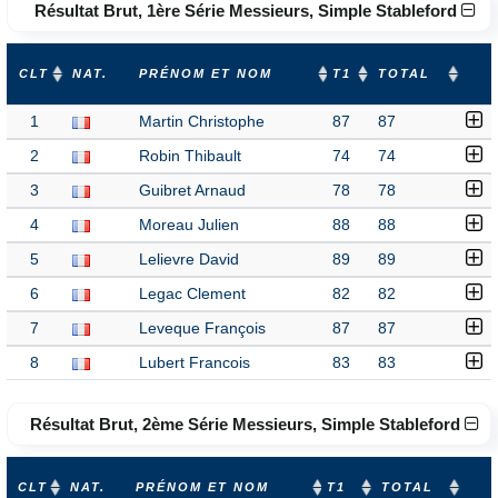
Résultat Brut, 1ère Série Messieurs, Simple Stableford
CLT
NAT.
PRÉNOM ET NOM
T1
TOTAL
1
Martin Christophe
87
87
2
Robin Thibault
74
74
3
Guibret Arnaud
78
78
4
Moreau Julien
88
88
5
Lelievre David
89
89
6
Legac Clement
82
82
7
Leveque François
87
87
8
Lubert Francois
83
83
Résultat Brut, 2ème Série Messieurs, Simple Stableford
CLT
NAT.
PRÉNOM ET NOM
T1
TOTAL