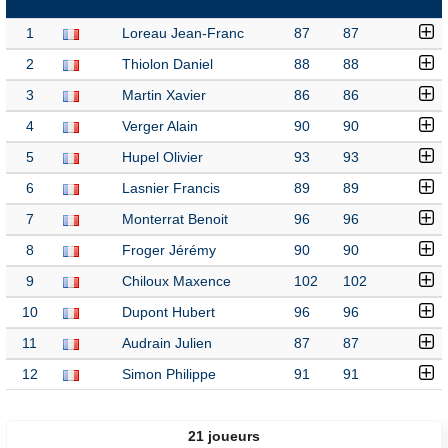
1
Loreau Jean-Franc
87
87
2
Thiolon Daniel
88
88
3
Martin Xavier
86
86
4
Verger Alain
90
90
5
Hupel Olivier
93
93
6
Lasnier Francis
89
89
7
Monterrat Benoit
96
96
8
Froger Jérémy
90
90
9
Chiloux Maxence
102
102
10
Dupont Hubert
96
96
11
Audrain Julien
87
87
12
Simon Philippe
91
91
21 joueurs