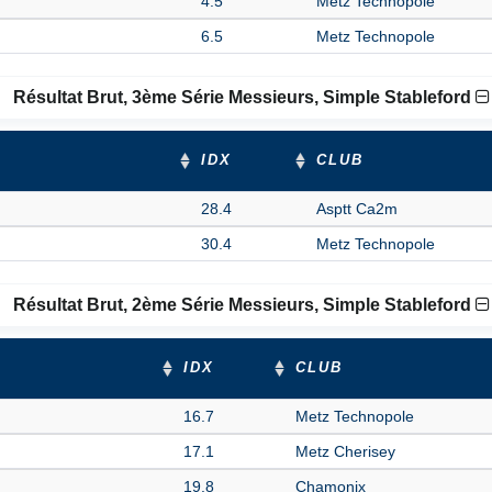
4.5
Metz Technopole
6.5
Metz Technopole
Résultat Brut, 3ème Série Messieurs, Simple Stableford
IDX
CLUB
28.4
Asptt Ca2m
30.4
Metz Technopole
Résultat Brut, 2ème Série Messieurs, Simple Stableford
IDX
CLUB
16.7
Metz Technopole
17.1
Metz Cherisey
19.8
Chamonix