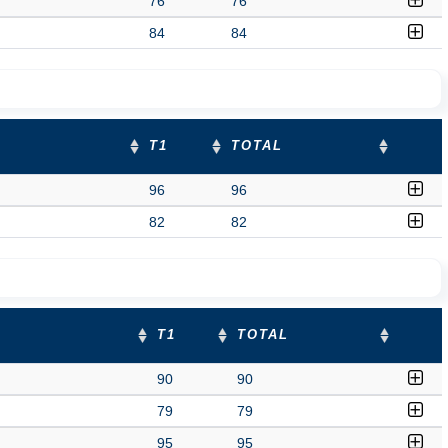
76
76
84
84
T1
TOTAL
96
96
82
82
T1
TOTAL
90
90
79
79
95
95