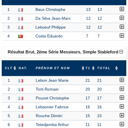
1
Baux Christophe
13
13
2
Da Silva Jean-Marc
12
12
3
Leboeuf Philippe
12
12
4
Costa Eduardo
7
7
Résultat Brut, 2ème Série Messieurs, Simple Stableford
CLT
NAT.
PRÉNOM ET NOM
T1
TOTAL
1
Lebon Jean Marie
21
21
2
Torti Romain
20
20
3
Pouzet Christophe
17
17
4
Lebasnier Fabrice
16
16
5
Rouche Dimitri
15
15
6
Tetedjemba Arthur
11
11