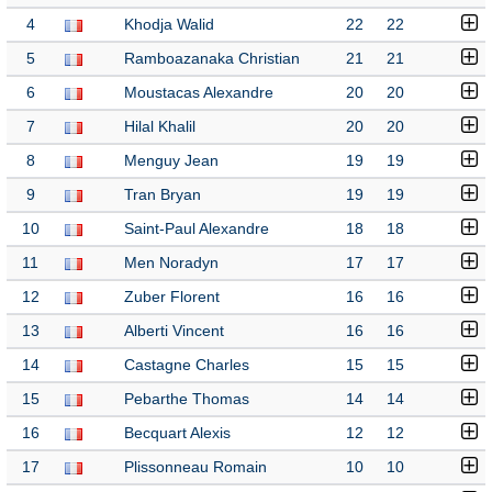
4
Khodja Walid
22
22
5
Ramboazanaka Christian
21
21
6
Moustacas Alexandre
20
20
7
Hilal Khalil
20
20
8
Menguy Jean
19
19
9
Tran Bryan
19
19
10
Saint-Paul Alexandre
18
18
11
Men Noradyn
17
17
12
Zuber Florent
16
16
13
Alberti Vincent
16
16
14
Castagne Charles
15
15
15
Pebarthe Thomas
14
14
16
Becquart Alexis
12
12
17
Plissonneau Romain
10
10