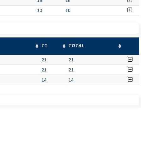
18
18
10
10
T1
TOTAL
21
21
21
21
14
14