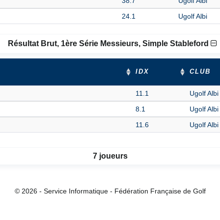
38.7
Ugolf Albi
24.1
Ugolf Albi
Résultat Brut, 1ère Série Messieurs, Simple Stableford
IDX
CLUB
11.1
Ugolf Albi
8.1
Ugolf Albi
11.6
Ugolf Albi
7 joueurs
© 2026 - Service Informatique - Fédération Française de Golf