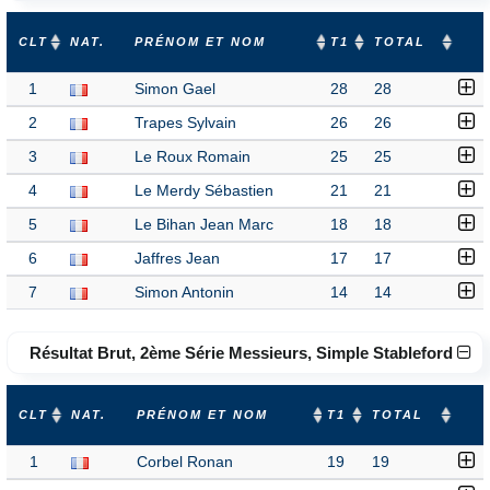
CLT
NAT.
PRÉNOM ET NOM
T1
TOTAL
1
Simon Gael
28
28
2
Trapes Sylvain
26
26
3
Le Roux Romain
25
25
4
Le Merdy Sébastien
21
21
5
Le Bihan Jean Marc
18
18
6
Jaffres Jean
17
17
7
Simon Antonin
14
14
Résultat Brut, 2ème Série Messieurs, Simple Stableford
CLT
NAT.
PRÉNOM ET NOM
T1
TOTAL
1
Corbel Ronan
19
19