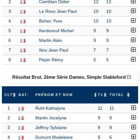
2
Camblan Didier
12
12
3
Le Roux Jean Paul
10
10
4
Bohec Yves
10
10
5
Kerdoncuf Michel
9
9
6
Martin Alain
9
9
7
Iliou Jean Paul
7
7
8
Pepin Rémy
5
5
Résultat Brut, 2ème Série Dames, Simple Stableford
CLT
NAT.
PRÉNOM ET NOM
T1
TOTAL
1
Ruhl Kathalyne
11
11
2
Martin Jocelyne
9
9
3
Jeffroy Sylviane
9
9
4
Dumont Madeleine
6
6