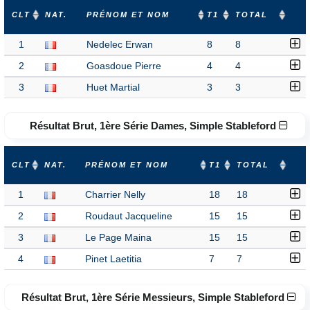
CLT
NAT.
PRÉNOM ET NOM
T1
TOTAL
1
Nedelec Erwan
8
8
2
Goasdoue Pierre
4
4
3
Huet Martial
3
3
Résultat Brut, 1ère Série Dames, Simple Stableford
CLT
NAT.
PRÉNOM ET NOM
T1
TOTAL
1
Charrier Nelly
18
18
2
Roudaut Jacqueline
15
15
3
Le Page Maina
15
15
4
Pinet Laetitia
7
7
Résultat Brut, 1ère Série Messieurs, Simple Stableford