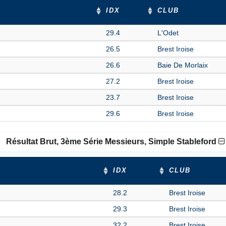
IDX
CLUB
29.4
L'Odet
26.5
Brest Iroise
26.6
Baie De Morlaix
27.2
Brest Iroise
23.7
Brest Iroise
29.6
Brest Iroise
Résultat Brut, 3ème Série Messieurs, Simple Stableford
IDX
CLUB
28.2
Brest Iroise
29.3
Brest Iroise
32.2
Brest Iroise