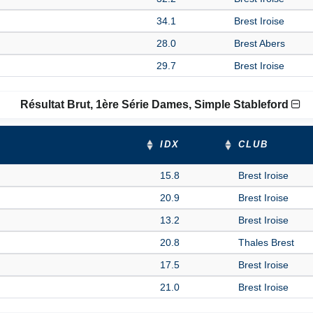
34.1
Brest Iroise
28.0
Brest Abers
29.7
Brest Iroise
Résultat Brut, 1ère Série Dames, Simple Stableford
IDX
CLUB
15.8
Brest Iroise
20.9
Brest Iroise
13.2
Brest Iroise
20.8
Thales Brest
17.5
Brest Iroise
21.0
Brest Iroise