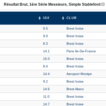
Résultat Brut, 1ère Série Messieurs, Simple Stableford
IDX
CLUB
0.5
Brest Iroise
9.0
Brest Iroise
8.3
Brest Iroise
14.1
Paris Ile-De-France
15.0
Brest Iroise
8.4
Brest Iroise
14.4
Aeroport Montpe
9.2
Brest Iroise
14.6
Brest Abers
11.0
Brest Iroise
14.7
Brest Iroise