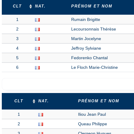
CLT
NAT.
PRÉNOM ET NOM
1
Rumain Brigitte
2
Lecoursonnais Thérèse
3
Martin Jocelyne
4
Jeffroy Sylviane
5
Fedorenko Chantal
6
Le Floch Marie-Christine
CLT
NAT.
PRÉNOM ET NOM
1
Iliou Jean Paul
2
Queau Philippe
3
Clergeon Hugues