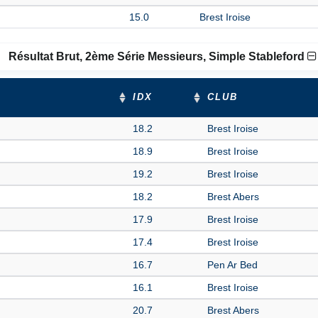
15.0
Brest Iroise
Résultat Brut, 2ème Série Messieurs, Simple Stableford
IDX
CLUB
18.2
Brest Iroise
18.9
Brest Iroise
19.2
Brest Iroise
18.2
Brest Abers
17.9
Brest Iroise
17.4
Brest Iroise
16.7
Pen Ar Bed
16.1
Brest Iroise
20.7
Brest Abers