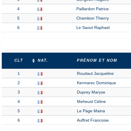
4
Paillardon Patrice
5
Chambon Thierry
6
Le Saout Raphael
CLT
NAT.
PRÉNOM ET NOM
1
Roudaut Jacqueline
2
Kermarec Dominique
3
Duprey Maryse
4
Meheust Céline
5
Le Page Maina
6
Auffret Francoise