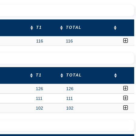
T1
TOTAL
116
116
T1
TOTAL
126
126
111
111
102
102