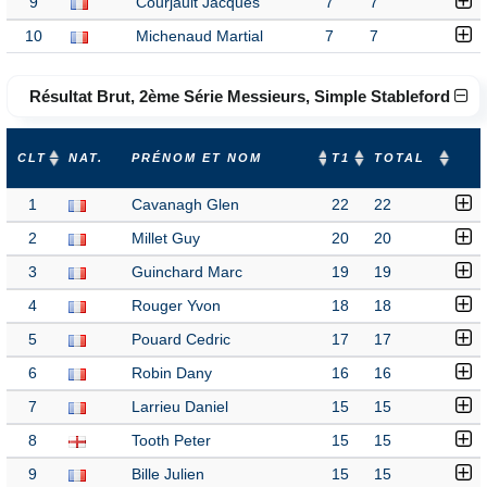
9
Courjault Jacques
7
7
10
Michenaud Martial
7
7
Résultat Brut, 2ème Série Messieurs, Simple Stableford
CLT
NAT.
PRÉNOM ET NOM
T1
TOTAL
1
Cavanagh Glen
22
22
2
Millet Guy
20
20
3
Guinchard Marc
19
19
4
Rouger Yvon
18
18
5
Pouard Cedric
17
17
6
Robin Dany
16
16
7
Larrieu Daniel
15
15
8
Tooth Peter
15
15
9
Bille Julien
15
15