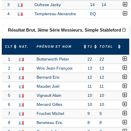
3
Dufrese Jacky
14
14
4
Templereau Alexandre
EQ
Résultat Brut, 3ème Série Messieurs, Simple Stableford
CLT
NAT.
PRÉNOM ET NOM
T1
TOTAL
1
Butterworth Peter
22
22
2
Wos Jean-François
13
13
3
Bernard Eric
12
12
4
Maudet Joël
11
11
5
Vignault Alain
10
10
6
Menard Gilles
10
10
7
Fruchet Michel
9
9
8
Beneteau Eric
8
8