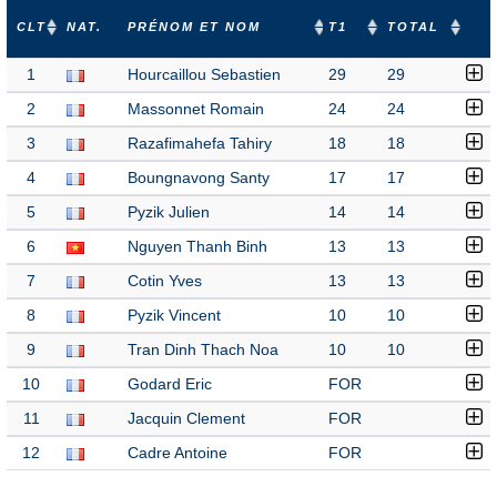
CLT
NAT.
PRÉNOM ET NOM
T1
TOTAL
1
Hourcaillou Sebastien
29
29
2
Massonnet Romain
24
24
3
Razafimahefa Tahiry
18
18
4
Boungnavong Santy
17
17
5
Pyzik Julien
14
14
6
Nguyen Thanh Binh
13
13
7
Cotin Yves
13
13
8
Pyzik Vincent
10
10
9
Tran Dinh Thach Noa
10
10
10
Godard Eric
FOR
11
Jacquin Clement
FOR
12
Cadre Antoine
FOR