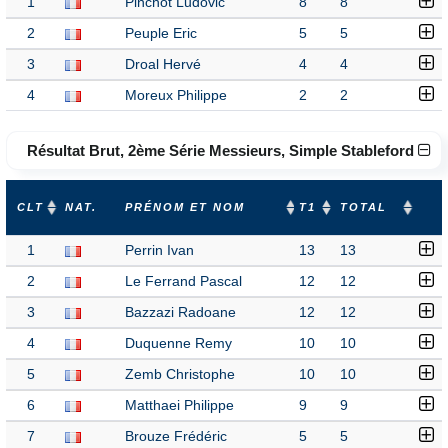
1
Pinchot Ludovic
8
8
2
Peuple Eric
5
5
3
Droal Hervé
4
4
4
Moreux Philippe
2
2
Résultat Brut, 2ème Série Messieurs, Simple Stableford
CLT
NAT.
PRÉNOM ET NOM
T1
TOTAL
1
Perrin Ivan
13
13
2
Le Ferrand Pascal
12
12
3
Bazzazi Radoane
12
12
4
Duquenne Remy
10
10
5
Zemb Christophe
10
10
6
Matthaei Philippe
9
9
7
Brouze Frédéric
5
5