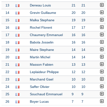
13
Deneau Louis
21
21
14
Grevin Guillaume
20
20
15
Malka Stephane
19
19
16
Rochel Florent
17
17
17
Chaumery Emmanuel
16
16
18
Babola Josselin
16
16
19
Maire Stephane
14
14
20
Martin Michel
14
14
21
Masson Fabien
13
13
22
Leplaideur Philippe
12
12
23
Marchand Gael
10
10
24
Saffer Olivier
10
10
25
Souchaud Emmanuel
9
9
26
Boyer Lucas
7
7