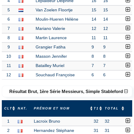
4
Leplaideur Delphine
16
16
5
Van Zoelen Floortje
15
15
6
Moulin-Hueren Hélène
14
14
7
Mariano Valerie
12
12
8
Martin Laurence
11
11
9
Grangier Fatiha
9
9
10
Masson Jennifer
8
8
11
Batailley Muriel
7
7
12
Souchaud Françoise
6
6
Résultat Brut, 1ère Série Messieurs, Simple Stableford
CLT
NAT.
PRÉNOM ET NOM
T1
TOTAL
1
Lacroix Bruno
32
32
2
Hernandez Stéphane
31
31