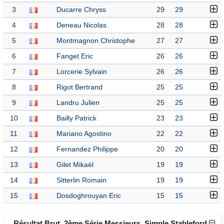
3
Ducarre Chryss
29
29
4
Deneau Nicolas
28
28
5
Montmagnon Christophe
27
27
6
Fanget Eric
26
26
7
Lorcerie Sylvain
26
26
8
Rigot Bertrand
25
25
9
Landru Julien
25
25
10
Bailly Patrick
23
23
11
Mariano Agostino
22
22
12
Fernandez Philippe
20
20
13
Gilet Mikaël
19
19
14
Sitterlin Romain
19
19
15
Dosdoghrouyan Eric
15
15
Résultat Brut, 2ème Série Messieurs, Simple Stableford