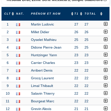
CLT
NAT.
PRÉNOM ET NOM
T1
TOTAL
1
Martin Ludovic
27
27
2
Millet Didier
26
26
3
Oyselet Mathieu
25
25
4
Didone Pierre-Jean
25
25
5
Huntzinger Yann
23
23
6
Carrier Charles
23
23
7
Arribert Denis
22
22
8
Grocq Laurent
22
22
9
Limal Thibault
22
22
10
Salavin Thierry
22
22
11
Bourgeat Marc
22
22
12
Grevin Alexis
21
21