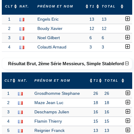
CLT
NAT.
PRÉNOM ET NOM
T1
TOTAL
1
Engels Eric
13
13
2
Boudy Xavier
12
12
3
Noel Gilbert
6
6
4
Colautti Arnaud
3
3
Résultat Brut, 2ème Série Messieurs, Simple Stableford
CLT
NAT.
PRÉNOM ET NOM
T1
TOTAL
1
Grosdhomme Stephane
26
26
2
Maze Jean Luc
18
18
3
Deschamps Julien
16
16
4
Flamin Thierry
15
15
5
Reignier Franck
13
13