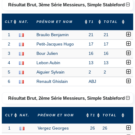
Résultat Brut, 3ème Série Messieurs, Simple Stableford
CLT
NAT.
PRÉNOM ET NOM
T1
TOTAL
1
Braulio Benjamin
21
21
2
Petit-Jacques Hugo
17
17
3
Bour Julien
16
16
4
Lebon Aubin
13
13
5
Aiguier Sylvain
2
2
6
Renault Ghislain
ABJ
Résultat Brut, 2ème Série Messieurs, Simple Stableford
CLT
NAT.
PRÉNOM ET NOM
T1
TOTAL
1
Vergez Georges
26
26