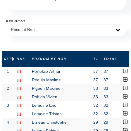
RÉSULTAT
Résultat Brut
CLT
NAT.
PRÉNOM ET NOM
T1
TOTAL
1
Portefaix Arthur
37
37
Requin Maxime
37
37
2
Pigeon Maxime
33
33
Robida Vivien
33
33
3
Lemoine Eric
32
32
Lemoine Tristan
32
32
4
Bizieau Christophe
29
29
Lucron Fabien
29
29