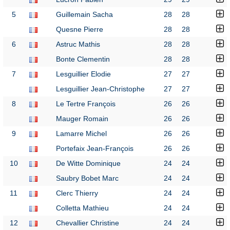
5
Guillemain Sacha
28
28
Quesne Pierre
28
28
6
Astruc Mathis
28
28
Bonte Clementin
28
28
7
Lesguillier Elodie
27
27
Lesguillier Jean-Christophe
27
27
8
Le Tertre François
26
26
Mauger Romain
26
26
9
Lamarre Michel
26
26
Portefaix Jean-François
26
26
10
De Witte Dominique
24
24
Saubry Bobet Marc
24
24
11
Clerc Thierry
24
24
Colletta Mathieu
24
24
12
Chevallier Christine
24
24