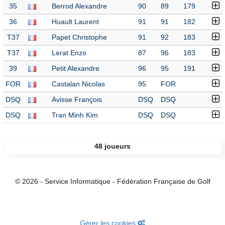
35
Berrod Alexandre
90
89
179
36
Huault Laurent
91
91
182
T37
Papet Christophe
91
92
183
T37
Lerat Enzo
87
96
183
39
Petit Alexandre
96
95
191
FOR
Castalan Nicolas
95
FOR
DSQ
Avisse François
DSQ
DSQ
DSQ
Tran Minh Kim
DSQ
DSQ
48 joueurs
© 2026 - Service Informatique - Fédération Française de Golf
Gérer les cookies