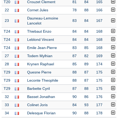
T20
Crouzet Clement
81
84
165
22
Cornet Jules
78
88
166
Dauneau-Lemoine
23
83
84
167
Lancelot
T24
Thiebaut Enzo
84
84
168
T24
Leblond Vincent
84
84
168
T24
Emile Jean-Pierre
83
85
168
27
Todem Mylhian
87
82
169
28
Krynen Raphael
85
89
174
T29
Quesne Pierre
88
87
175
T29
Leconte Theophile
88
87
175
T29
Barbette Cyril
87
88
175
32
Basset Jonathan
90
86
176
33
Colinet Joris
84
93
177
34
Delesque Florian
90
88
178