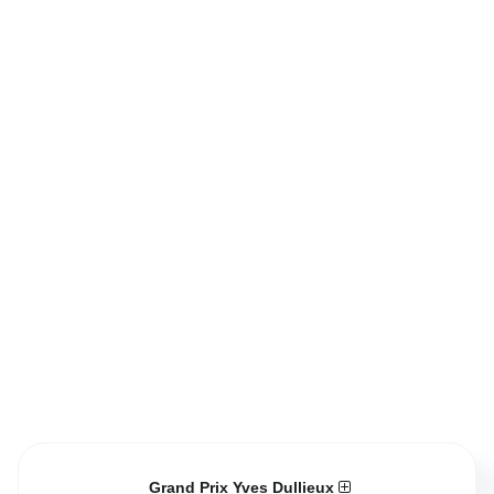
Grand Prix Yves Dullieux