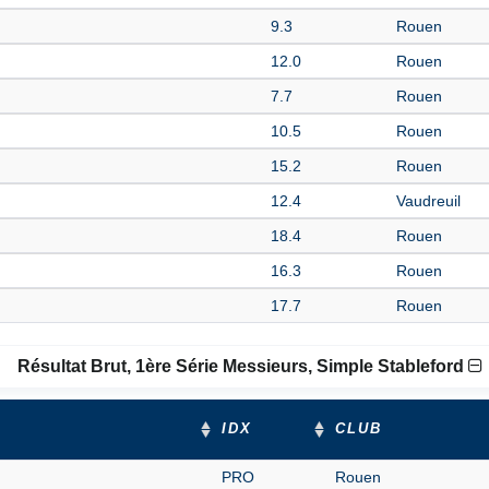
9.3
Rouen
12.0
Rouen
7.7
Rouen
10.5
Rouen
15.2
Rouen
12.4
Vaudreuil
18.4
Rouen
16.3
Rouen
17.7
Rouen
Résultat Brut, 1ère Série Messieurs, Simple Stableford
IDX
CLUB
PRO
Rouen