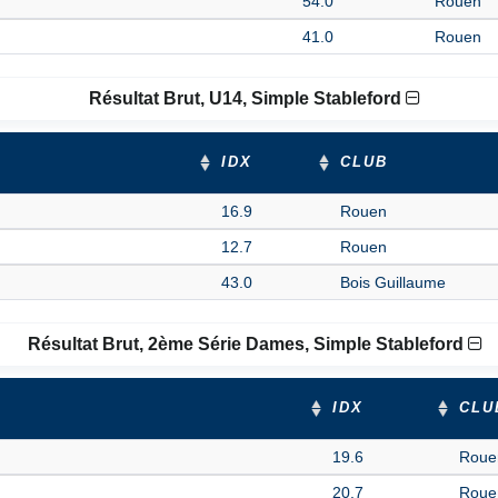
54.0
Rouen
41.0
Rouen
Résultat Brut, U14, Simple Stableford
IDX
CLUB
16.9
Rouen
12.7
Rouen
43.0
Bois Guillaume
Résultat Brut, 2ème Série Dames, Simple Stableford
IDX
CLU
19.6
Roue
20.7
Roue