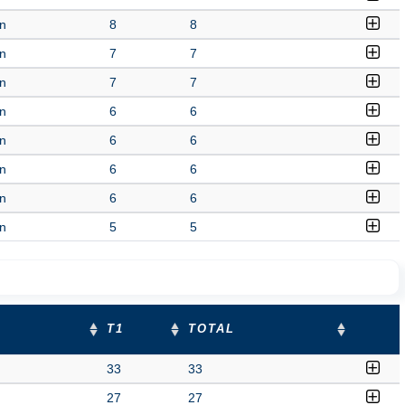
n
8
8
n
7
7
n
7
7
n
6
6
n
6
6
n
6
6
n
6
6
n
5
5
T1
TOTAL
33
33
27
27