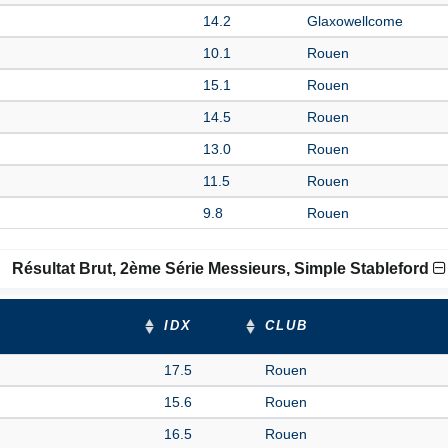
14.2
Glaxowellcome
10.1
Rouen
15.1
Rouen
14.5
Rouen
13.0
Rouen
11.5
Rouen
9.8
Rouen
Résultat Brut, 2ème Série Messieurs, Simple Stableford
IDX
CLUB
17.5
Rouen
15.6
Rouen
16.5
Rouen