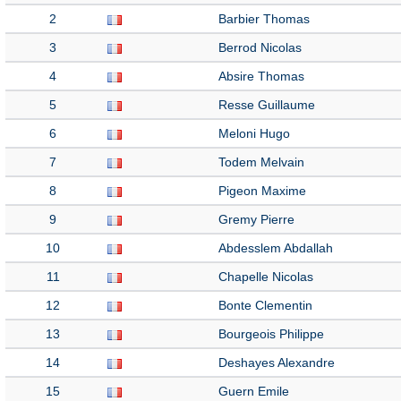
2
Barbier Thomas
3
Berrod Nicolas
4
Absire Thomas
5
Resse Guillaume
6
Meloni Hugo
7
Todem Melvain
8
Pigeon Maxime
9
Gremy Pierre
10
Abdesslem Abdallah
11
Chapelle Nicolas
12
Bonte Clementin
13
Bourgeois Philippe
14
Deshayes Alexandre
15
Guern Emile