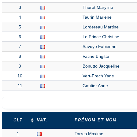
3
Thuret Maryline
4
Taurin Marlene
5
Lordereau Martine
6
Le Prince Christine
7
Savoye Fabienne
8
Vatine Brigitte
9
Bonutto Jacqueline
10
Vert-Frech Yane
11
Gautier Anne
CLT
NAT.
PRÉNOM ET NOM
1
Torres Maxime