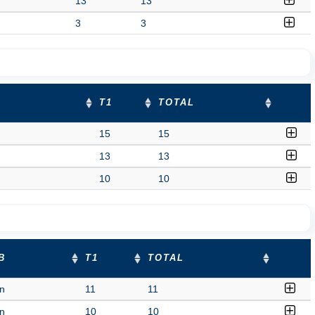
13
13
3
3
T1
TOTAL
15
15
13
13
10
10
B
T1
TOTAL
n
11
11
n
10
10