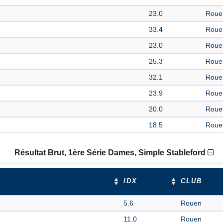
23.0
Roue
33.4
Roue
23.0
Roue
25.3
Roue
32.1
Roue
23.9
Roue
20.0
Roue
18.5
Roue
Résultat Brut, 1ère Série Dames, Simple Stableford
IDX
CLUB
5.6
Rouen
11.0
Rouen