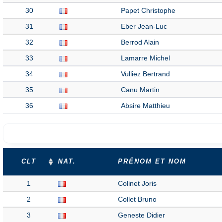
30
Papet Christophe
31
Eber Jean-Luc
32
Berrod Alain
33
Lamarre Michel
34
Vulliez Bertrand
35
Canu Martin
36
Absire Matthieu
CLT
NAT.
PRÉNOM ET NOM
1
Colinet Joris
2
Collet Bruno
3
Geneste Didier