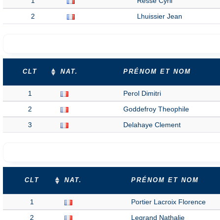
1
Resse Cyril
2
Lhuissier Jean
CLT
NAT.
PRÉNOM ET NOM
1
Perol Dimitri
2
Goddefroy Theophile
3
Delahaye Clement
CLT
NAT.
PRÉNOM ET NOM
1
Portier Lacroix Florence
2
Legrand Nathalie