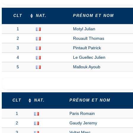
CLT
NAT.
PRÉNOM ET NOM
1
Motyl Julian
2
Rouault Thomas
3
Pintault Patrick
4
Le Guellec Julien
5
Mallouk Ayoub
CLT
NAT.
PRÉNOM ET NOM
1
Paris Romain
2
Gaudy Jeremy
3
Vultat Marc