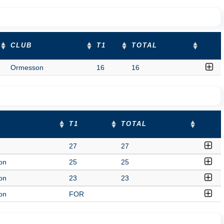
CLUB
T1
TOTAL
Ormesson
16
16
T1
TOTAL
27
27
on
25
25
on
23
23
on
FOR