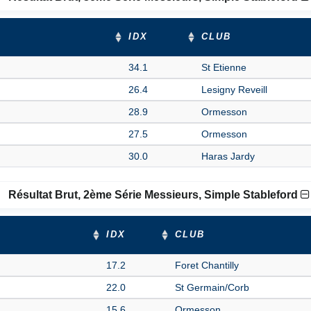
IDX
CLUB
34.1
St Etienne
26.4
Lesigny Reveill
28.9
Ormesson
27.5
Ormesson
30.0
Haras Jardy
Résultat Brut, 2ème Série Messieurs, Simple Stableford
IDX
CLUB
17.2
Foret Chantilly
22.0
St Germain/Corb
15.6
Ormesson