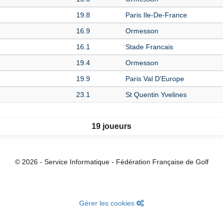
19.8
Paris Ile-De-France
16.9
Ormesson
16.1
Stade Francais
19.4
Ormesson
19.9
Paris Val D'Europe
23.1
St Quentin Yvelines
19 joueurs
© 2026 - Service Informatique - Fédération Française de Golf
Gérer les cookies