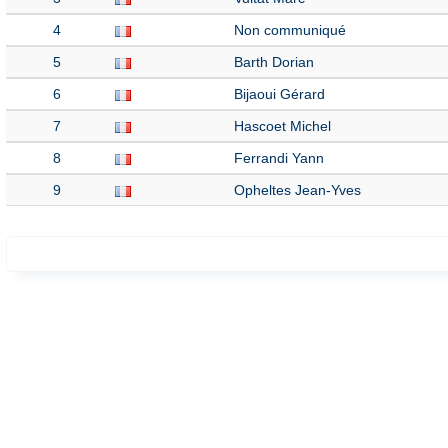
4
Non communiqué
5
Barth Dorian
6
Bijaoui Gérard
7
Hascoet Michel
8
Ferrandi Yann
9
Opheltes Jean-Yves