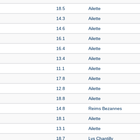
18.5
Ailette
14.3
Ailette
14.6
Ailette
16.1
Ailette
16.4
Ailette
13.4
Ailette
11.1
Ailette
17.8
Ailette
12.8
Ailette
18.8
Ailette
14.8
Reims Bezannes
18.1
Ailette
13.1
Ailette
18.7
Lys Chantilly