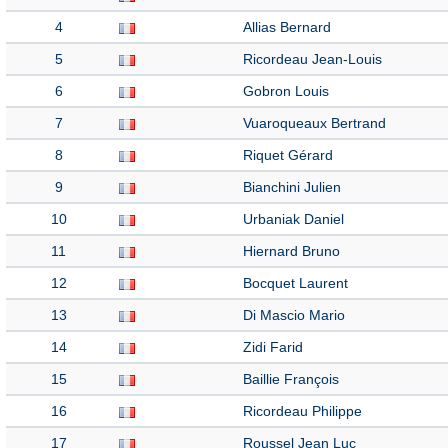
4
Allias Bernard
5
Ricordeau Jean-Louis
6
Gobron Louis
7
Vuaroqueaux Bertrand
8
Riquet Gérard
9
Bianchini Julien
10
Urbaniak Daniel
11
Hiernard Bruno
12
Bocquet Laurent
13
Di Mascio Mario
14
Zidi Farid
15
Baillie François
16
Ricordeau Philippe
17
Roussel Jean Luc