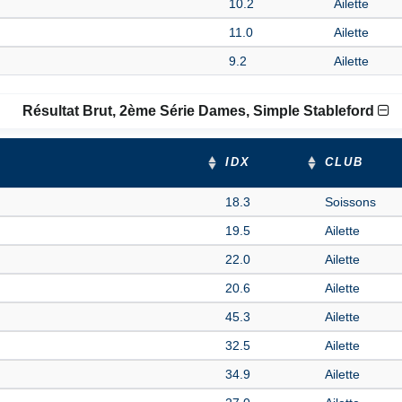
10.2
Ailette
11.0
Ailette
9.2
Ailette
Résultat Brut, 2ème Série Dames, Simple Stableford
IDX
CLUB
18.3
Soissons
19.5
Ailette
22.0
Ailette
20.6
Ailette
45.3
Ailette
32.5
Ailette
34.9
Ailette