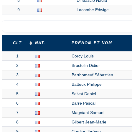
8
Di Mascio Nadia
9
Lacombe Edwige
CLT
NAT.
PRÉNOM ET NOM
1
Corcy Louis
2
Brustolin Didier
3
Barthomeuf Sébastien
4
Batteux Philippe
5
Salvat Daniel
6
Barre Pascal
7
Magniant Samuel
8
Gilbert Jean-Marie
9
Cordier Jérôme