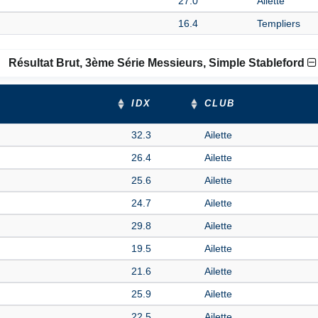
27.0
Ailette
16.4
Templiers
Résultat Brut, 3ème Série Messieurs, Simple Stableford
IDX
CLUB
32.3
Ailette
26.4
Ailette
25.6
Ailette
24.7
Ailette
29.8
Ailette
19.5
Ailette
21.6
Ailette
25.9
Ailette
22.5
Ailette