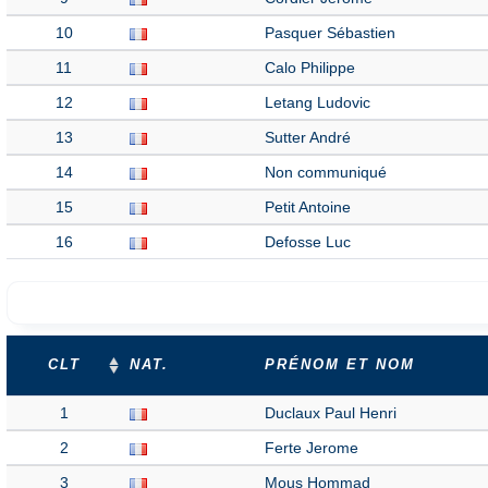
10
Pasquer Sébastien
11
Calo Philippe
12
Letang Ludovic
13
Sutter André
14
Non communiqué
15
Petit Antoine
16
Defosse Luc
CLT
NAT.
PRÉNOM ET NOM
1
Duclaux Paul Henri
2
Ferte Jerome
3
Mous Hommad