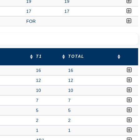
19
19
17
17
FOR
T1
TOTAL
16
16
12
12
10
10
7
7
5
5
2
2
1
1