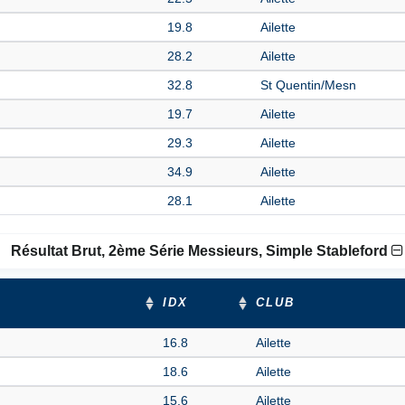
19.8
Ailette
28.2
Ailette
32.8
St Quentin/Mesn
19.7
Ailette
29.3
Ailette
34.9
Ailette
28.1
Ailette
Résultat Brut, 2ème Série Messieurs, Simple Stableford
IDX
CLUB
16.8
Ailette
18.6
Ailette
15.6
Ailette