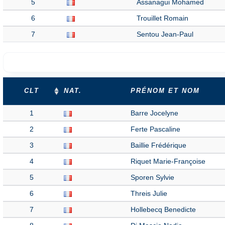
5
Assanagui Mohamed
6
Trouillet Romain
7
Sentou Jean-Paul
CLT
NAT.
PRÉNOM ET NOM
1
Barre Jocelyne
2
Ferte Pascaline
3
Baillie Frédérique
4
Riquet Marie-Françoise
5
Sporen Sylvie
6
Threis Julie
7
Hollebecq Benedicte