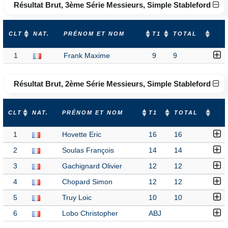
Résultat Brut, 3ème Série Messieurs, Simple Stableford
CLT
NAT.
PRÉNOM ET NOM
T1
TOTAL
1
Frank Maxime
9
9
Résultat Brut, 2ème Série Messieurs, Simple Stableford
CLT
NAT.
PRÉNOM ET NOM
T1
TOTAL
1
Hovette Eric
16
16
2
Soulas François
14
14
3
Gachignard Olivier
12
12
4
Chopard Simon
12
12
5
Truy Loic
10
10
6
Lobo Christopher
ABJ