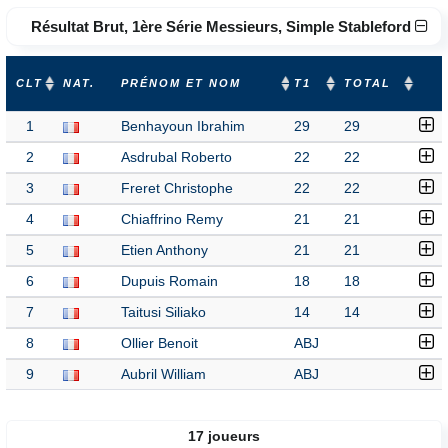
Résultat Brut, 1ère Série Messieurs, Simple Stableford
CLT
NAT.
PRÉNOM ET NOM
T1
TOTAL
1
Benhayoun Ibrahim
29
29
2
Asdrubal Roberto
22
22
3
Freret Christophe
22
22
4
Chiaffrino Remy
21
21
5
Etien Anthony
21
21
6
Dupuis Romain
18
18
7
Taitusi Siliako
14
14
8
Ollier Benoit
ABJ
9
Aubril William
ABJ
17 joueurs