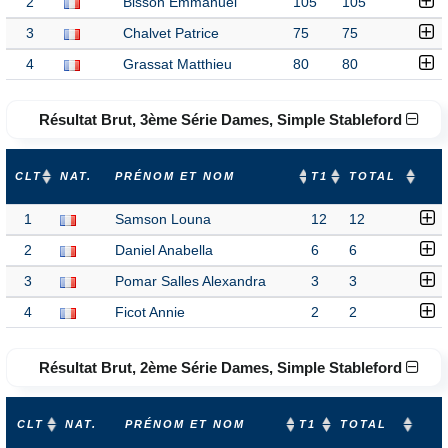
2
Bisson Emmanuel
105
105
3
Chalvet Patrice
75
75
4
Grassat Matthieu
80
80
Résultat Brut, 3ème Série Dames, Simple Stableford
CLT
NAT.
PRÉNOM ET NOM
T1
TOTAL
1
Samson Louna
12
12
2
Daniel Anabella
6
6
3
Pomar Salles Alexandra
3
3
4
Ficot Annie
2
2
Résultat Brut, 2ème Série Dames, Simple Stableford
CLT
NAT.
PRÉNOM ET NOM
T1
TOTAL