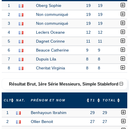
1
Oberg Sophie
19
19
2
Non communiqué
19
19
3
Non communiqué
19
19
4
Leclers Oceane
12
12
5
Dagnet Corinne
11
11
6
Beauce Catherine
9
9
7
Dupuis Lila
8
8
8
Cheritat Virginia
8
8
Résultat Brut, 1ère Série Messieurs, Simple Stableford
CLT
NAT.
PRÉNOM ET NOM
T1
TOTAL
1
Benhayoun Ibrahim
29
29
2
Ollier Benoit
27
27