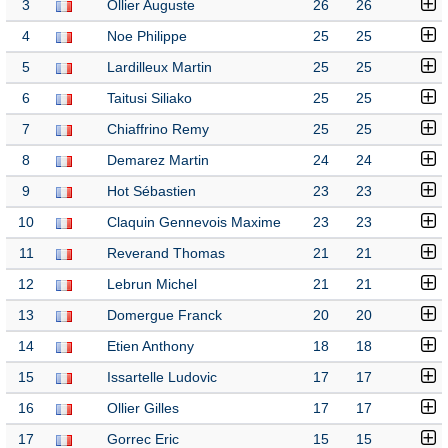
3
Ollier Auguste
26
26
4
Noe Philippe
25
25
5
Lardilleux Martin
25
25
6
Taitusi Siliako
25
25
7
Chiaffrino Remy
25
25
8
Demarez Martin
24
24
9
Hot Sébastien
23
23
10
Claquin Gennevois Maxime
23
23
11
Reverand Thomas
21
21
12
Lebrun Michel
21
21
13
Domergue Franck
20
20
14
Etien Anthony
18
18
15
Issartelle Ludovic
17
17
16
Ollier Gilles
17
17
17
Gorrec Eric
15
15