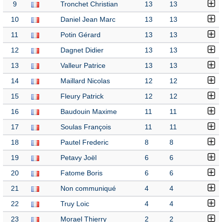
9
Tronchet Christian
13
13
10
Daniel Jean Marc
13
13
11
Potin Gérard
13
13
12
Dagnet Didier
13
13
13
Valleur Patrice
13
13
14
Maillard Nicolas
12
12
15
Fleury Patrick
12
12
16
Baudouin Maxime
11
11
17
Soulas François
11
11
18
Pautel Frederic
8
8
19
Petavy Joël
6
6
20
Fatome Boris
6
6
21
Non communiqué
4
4
22
Truy Loic
4
4
23
Morael Thierry
2
2