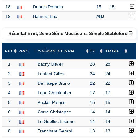
18
Dupuis Romain
15
15
19
Hamers Eric
ABJ
Résultat Brut, 2ème Série Messieurs, Simple Stableford
CLT
NAT.
PRÉNOM ET NOM
T1
TOTAL
1
Bachy Olivier
28
28
2
Lenfant Gilles
24
24
3
De Paepe Bruno
22
22
4
Lobo Christopher
17
17
5
Auclair Patrice
15
15
6
Carre Christophe
14
14
7
Le Guellec Etienne
14
14
8
Tranchant Gerard
13
13