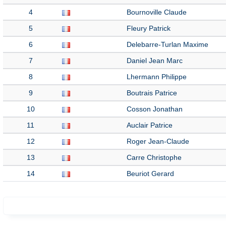
4
Bournoville Claude
5
Fleury Patrick
6
Delebarre-Turlan Maxime
7
Daniel Jean Marc
8
Lhermann Philippe
9
Boutrais Patrice
10
Cosson Jonathan
11
Auclair Patrice
12
Roger Jean-Claude
13
Carre Christophe
14
Beuriot Gerard