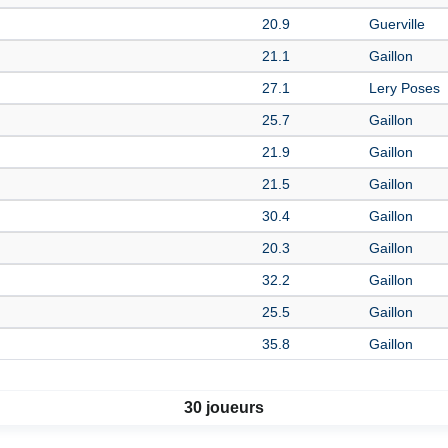
20.9
Guerville
21.1
Gaillon
27.1
Lery Poses
25.7
Gaillon
21.9
Gaillon
21.5
Gaillon
30.4
Gaillon
20.3
Gaillon
32.2
Gaillon
25.5
Gaillon
35.8
Gaillon
30 joueurs