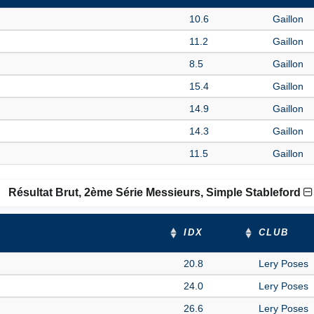
10.6
Gaillon
11.2
Gaillon
8.5
Gaillon
15.4
Gaillon
14.9
Gaillon
14.3
Gaillon
11.5
Gaillon
Résultat Brut, 2ème Série Messieurs, Simple Stableford
IDX
CLUB
20.8
Lery Poses
24.0
Lery Poses
26.6
Lery Poses