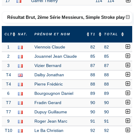
17
Garrel Thierry
114
114
Résultat Brut, 2ème Série Messieurs, Simple Stroke play
CLT
NAT.
PRÉNOM ET NOM
T1
TOTAL
1
Viennois Claude
82
82
2
Jouannel Jean Claude
85
85
3
Vizier Bernard
87
87
T4
Dalby Jonathan
88
88
T4
Pierre Frédéric
88
88
6
Bourgougnon Daniel
89
89
T7
Fradin Gerard
90
90
T7
Dupuy Guillaume
90
90
9
Roger Jean Marc
91
91
T10
Le Ba Christian
92
92