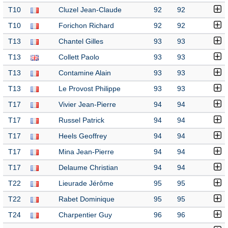
T10
Cluzel Jean-Claude
92
92
T10
Forichon Richard
92
92
T13
Chantel Gilles
93
93
T13
Collett Paolo
93
93
T13
Contamine Alain
93
93
T13
Le Provost Philippe
93
93
T17
Vivier Jean-Pierre
94
94
T17
Russel Patrick
94
94
T17
Heels Geoffrey
94
94
T17
Mina Jean-Pierre
94
94
T17
Delaume Christian
94
94
T22
Lieurade Jérôme
95
95
T22
Rabet Dominique
95
95
T24
Charpentier Guy
96
96