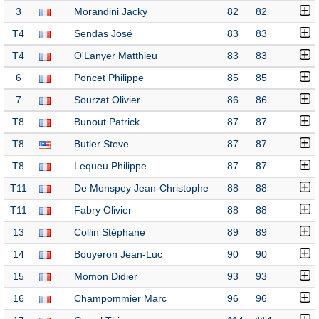
3
Morandini Jacky
82
82
T4
Sendas José
83
83
T4
O'Lanyer Matthieu
83
83
6
Poncet Philippe
85
85
7
Sourzat Olivier
86
86
T8
Bunout Patrick
87
87
T8
Butler Steve
87
87
T8
Lequeu Philippe
87
87
T11
De Monspey Jean-Christophe
88
88
T11
Fabry Olivier
88
88
13
Collin Stéphane
89
89
14
Bouyeron Jean-Luc
90
90
15
Momon Didier
93
93
16
Champommier Marc
96
96