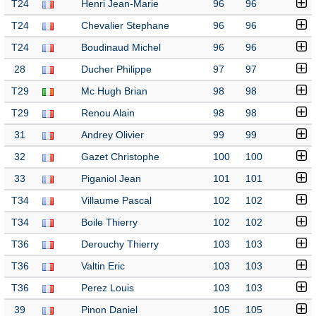
T24
Henri Jean-Marie
96
96
T24
Chevalier Stephane
96
96
T24
Boudinaud Michel
96
96
28
Ducher Philippe
97
97
T29
Mc Hugh Brian
98
98
T29
Renou Alain
98
98
31
Andrey Olivier
99
99
32
Gazet Christophe
100
100
33
Piganiol Jean
101
101
T34
Villaume Pascal
102
102
T34
Boile Thierry
102
102
T36
Derouchy Thierry
103
103
T36
Valtin Eric
103
103
T36
Perez Louis
103
103
39
Pinon Daniel
105
105