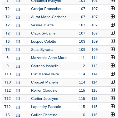
1
Chaumeil Evelyne
101
101
T2
Grosjat Francoise
107
107
T2
Aurat Marie-Christine
107
107
T2
Vesvre Yvette
107
107
T2
Claux Sylvaine
107
107
T6
Lespes Colette
109
109
T6
Suss Sylvana
109
109
8
Mazerolle Anne Marie
111
111
9
Carreno Isabelle
112
112
T10
Piat Marie-Claire
114
114
T10
Crouzet Marielle
114
114
T12
Reiller Claudine
115
115
T12
Cartier Jocelyne
115
115
T12
Lapendry Pascale
115
115
15
Guillot Christine
116
116