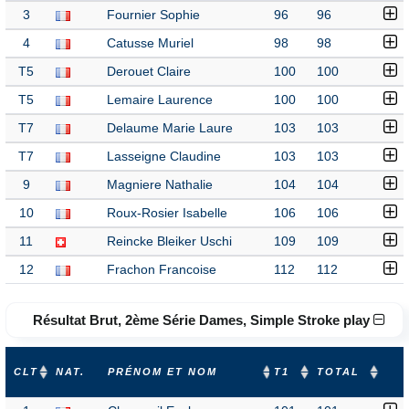
3
Fournier Sophie
96
96
4
Catusse Muriel
98
98
T5
Derouet Claire
100
100
T5
Lemaire Laurence
100
100
T7
Delaume Marie Laure
103
103
T7
Lasseigne Claudine
103
103
9
Magniere Nathalie
104
104
10
Roux-Rosier Isabelle
106
106
11
Reincke Bleiker Uschi
109
109
12
Frachon Francoise
112
112
Résultat Brut, 2ème Série Dames, Simple Stroke play
CLT
NAT.
PRÉNOM ET NOM
T1
TOTAL