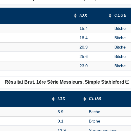
IDX
CLUB
15.4
Bitche
18.4
Bitche
20.9
Bitche
25.6
Bitche
23.0
Bitche
Résultat Brut, 1ère Série Messieurs, Simple Stableford
IDX
CLUB
5.9
Bitche
9.1
Bitche
13.9
Sarreguemines