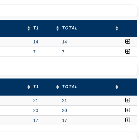
T1
TOTAL
14
14
7
7
T1
TOTAL
21
21
20
20
17
17