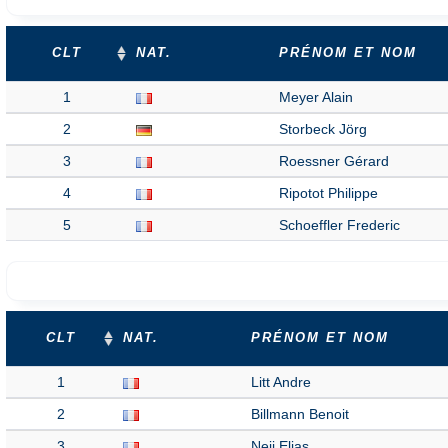
CLT
NAT.
PRÉNOM ET NOM
1
Meyer Alain
2
Storbeck Jörg
3
Roessner Gérard
4
Ripotot Philippe
5
Schoeffler Frederic
CLT
NAT.
PRÉNOM ET NOM
1
Litt Andre
2
Billmann Benoit
3
Neji Elias