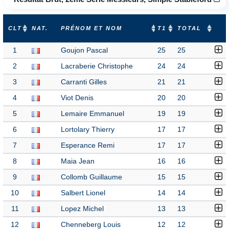
CLT
NAT.
PRÉNOM ET NOM
T1
TOTAL
1
Goujon Pascal
25
25
2
Lacraberie Christophe
24
24
3
Carranti Gilles
21
21
4
Viot Denis
20
20
5
Lemaire Emmanuel
19
19
6
Lortolary Thierry
17
17
7
Esperance Remi
17
17
8
Maia Jean
16
16
9
Collomb Guillaume
15
15
10
Salbert Lionel
14
14
11
Lopez Michel
13
13
12
Chenneberg Louis
12
12