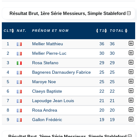
Résultat Brut, 1ère Série Messieurs, Simple Stableford
CLT
NAT.
PRÉNOM ET NOM
T1
TOTAL
1
Mellier Matthieu
36
36
2
Mellier Pierre-Luc
30
30
3
Rosa Stefano
29
29
4
Bagneres Darnaudery Fabrice
25
25
5
Maroye Noe
25
25
6
Claeys Baptiste
22
22
7
Lapoudge Jean Louis
21
21
8
Rosa Andrea
20
20
9
Gallon Frédéric
19
19
Résultat Brut, 2ème Série Messieurs, Simple Stableford