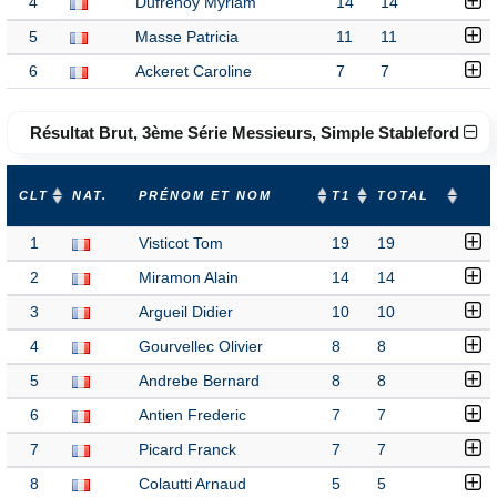
4
Dufrenoy Myriam
14
14
5
Masse Patricia
11
11
6
Ackeret Caroline
7
7
Résultat Brut, 3ème Série Messieurs, Simple Stableford
CLT
NAT.
PRÉNOM ET NOM
T1
TOTAL
1
Visticot Tom
19
19
2
Miramon Alain
14
14
3
Argueil Didier
10
10
4
Gourvellec Olivier
8
8
5
Andrebe Bernard
8
8
6
Antien Frederic
7
7
7
Picard Franck
7
7
8
Colautti Arnaud
5
5