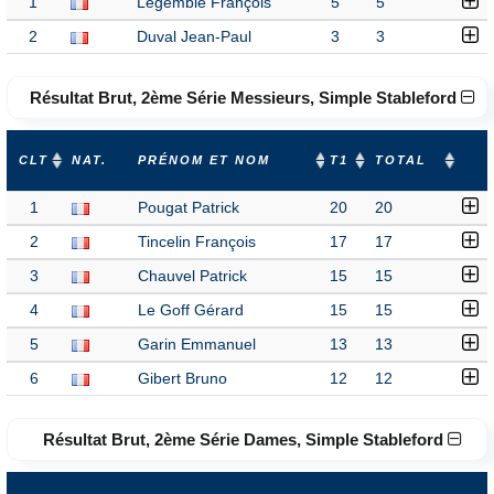
1
Legemble François
5
5
2
Duval Jean-Paul
3
3
Résultat Brut, 2ème Série Messieurs, Simple Stableford
CLT
NAT.
PRÉNOM ET NOM
T1
TOTAL
1
Pougat Patrick
20
20
2
Tincelin François
17
17
3
Chauvel Patrick
15
15
4
Le Goff Gérard
15
15
5
Garin Emmanuel
13
13
6
Gibert Bruno
12
12
Résultat Brut, 2ème Série Dames, Simple Stableford