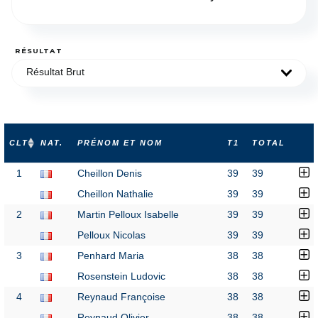
RÉSULTAT
Résultat Brut
CLT
NAT.
PRÉNOM ET NOM
T1
TOTAL
1
Cheillon Denis
39
39
Cheillon Nathalie
39
39
2
Martin Pelloux Isabelle
39
39
Pelloux Nicolas
39
39
3
Penhard Maria
38
38
Rosenstein Ludovic
38
38
4
Reynaud Françoise
38
38
Reynaud Olivier
38
38