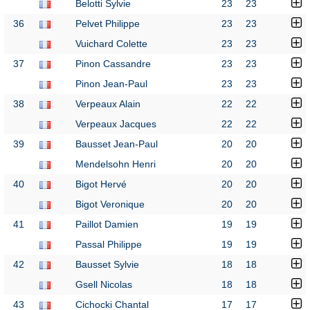
Belotti Sylvie
23
23
36
Pelvet Philippe
23
23
Vuichard Colette
23
23
37
Pinon Cassandre
23
23
Pinon Jean-Paul
23
23
38
Verpeaux Alain
22
22
Verpeaux Jacques
22
22
39
Bausset Jean-Paul
20
20
Mendelsohn Henri
20
20
40
Bigot Hervé
20
20
Bigot Veronique
20
20
41
Paillot Damien
19
19
Passal Philippe
19
19
42
Bausset Sylvie
18
18
Gsell Nicolas
18
18
43
Cichocki Chantal
17
17