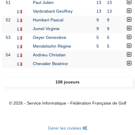
51
Paul Julien
13
13
Vanbrabant Geoffrey
13
13
52
Humbert Pascal
9
9
Jumel Virginie
9
9
53
Geyer Geneviève
5
5
Mendelsohn Régine
5
5
54
Andrieu Christian
Chevalier Beatrice
108 joueurs
© 2026 - Service Informatique - Fédération Française de Golf
Gérer les cookies