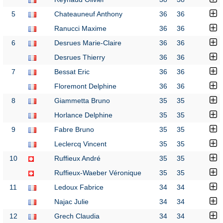
5
Chateauneuf Anthony
36
36
Ranucci Maxime
36
36
6
Desrues Marie-Claire
36
36
Desrues Thierry
36
36
7
Bessat Eric
36
36
Floremont Delphine
36
36
8
Giammetta Bruno
35
35
Horlance Delphine
35
35
9
Fabre Bruno
35
35
Leclercq Vincent
35
35
10
Ruffieux André
35
35
Ruffieux-Waeber Véronique
35
35
11
Ledoux Fabrice
34
34
Najac Julie
34
34
12
Grech Claudia
34
34