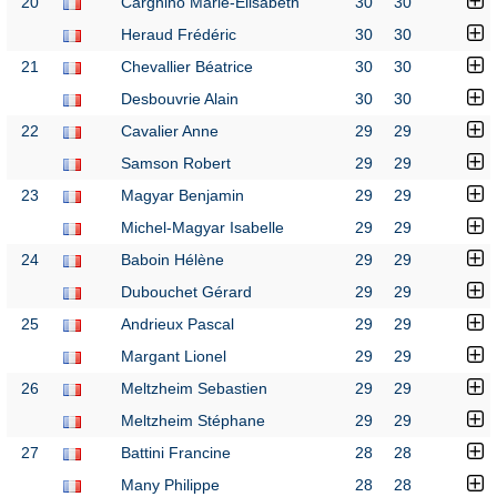
20
Cargnino Marie-Elisabeth
30
30
Heraud Frédéric
30
30
21
Chevallier Béatrice
30
30
Desbouvrie Alain
30
30
22
Cavalier Anne
29
29
Samson Robert
29
29
23
Magyar Benjamin
29
29
Michel-Magyar Isabelle
29
29
24
Baboin Hélène
29
29
Dubouchet Gérard
29
29
25
Andrieux Pascal
29
29
Margant Lionel
29
29
26
Meltzheim Sebastien
29
29
Meltzheim Stéphane
29
29
27
Battini Francine
28
28
Many Philippe
28
28