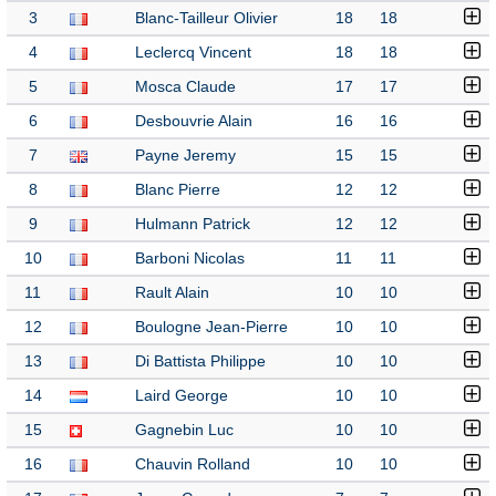
3
Blanc-Tailleur Olivier
18
18
4
Leclercq Vincent
18
18
5
Mosca Claude
17
17
6
Desbouvrie Alain
16
16
7
Payne Jeremy
15
15
8
Blanc Pierre
12
12
9
Hulmann Patrick
12
12
10
Barboni Nicolas
11
11
11
Rault Alain
10
10
12
Boulogne Jean-Pierre
10
10
13
Di Battista Philippe
10
10
14
Laird George
10
10
15
Gagnebin Luc
10
10
16
Chauvin Rolland
10
10