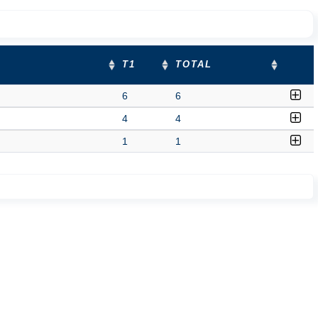
T1
TOTAL
6
6
4
4
1
1