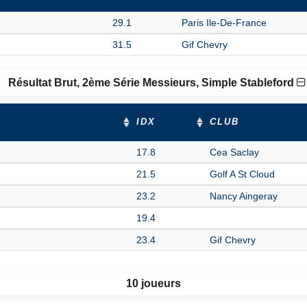
29.1
Paris Ile-De-France
31.5
Gif Chevry
Résultat Brut, 2ème Série Messieurs, Simple Stableford
IDX
CLUB
17.8
Cea Saclay
21.5
Golf A St Cloud
23.2
Nancy Aingeray
19.4
23.4
Gif Chevry
10 joueurs