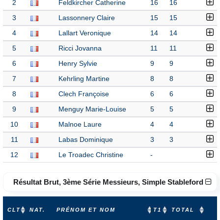
2
Feldkircher Catherine
16
16
3
Lassonnery Claire
15
15
4
Lallart Veronique
14
14
5
Ricci Jovanna
11
11
6
Henry Sylvie
9
9
7
Kehrling Martine
8
8
8
Clech Françoise
6
6
9
Menguy Marie-Louise
5
5
10
Malnoe Laure
4
4
11
Labas Dominique
3
3
12
Le Troadec Christine
-
Résultat Brut, 3ème Série Messieurs, Simple Stableford
CLT
NAT.
PRÉNOM ET NOM
T1
TOTAL