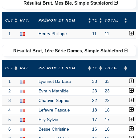
Résultat Brut, Mes Ble, Simple Stableford
CLT
NAT.
PRÉNOM ET NOM
T1
TOTAL
1
Henry Philippe
11
11
Résultat Brut, 1ère Série Dames, Simple Stableford
CLT
NAT.
PRÉNOM ET NOM
T1
TOTAL
1
Lyonnet Barbara
33
33
2
Evrain Mathilde
23
23
3
Chauvin Sophie
22
22
4
Lefevre Pascale
18
18
5
Hily Sylvie
17
17
6
Besse Christine
16
16