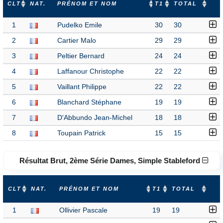
CLT
NAT.
PRÉNOM ET NOM
T1
TOTAL
1
Pudelko Emile
30
30
2
Cartier Malo
29
29
3
Peltier Bernard
24
24
4
Laffanour Christophe
22
22
5
Vaillant Philippe
22
22
6
Blanchard Stéphane
19
19
7
D'Abbundo Jean-Michel
18
18
8
Toupain Patrick
15
15
Résultat Brut, 2ème Série Dames, Simple Stableford
CLT
NAT.
PRÉNOM ET NOM
T1
TOTAL
1
Ollivier Pascale
19
19