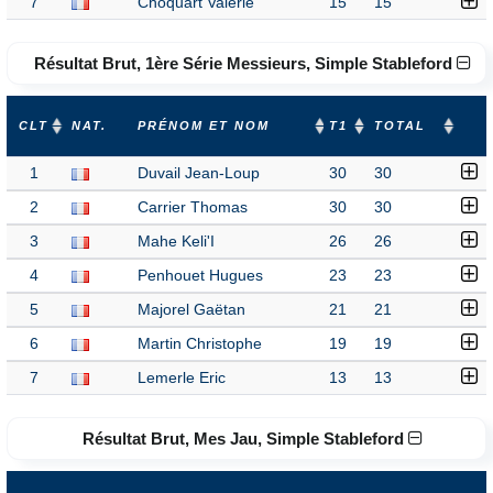
7
Choquart Valérie
15
15
Résultat Brut, 1ère Série Messieurs, Simple Stableford
CLT
NAT.
PRÉNOM ET NOM
T1
TOTAL
1
Duvail Jean-Loup
30
30
2
Carrier Thomas
30
30
3
Mahe Keli'I
26
26
4
Penhouet Hugues
23
23
5
Majorel Gaëtan
21
21
6
Martin Christophe
19
19
7
Lemerle Eric
13
13
Résultat Brut, Mes Jau, Simple Stableford