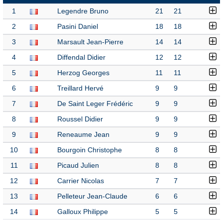
1
Legendre Bruno
21
21
2
Pasini Daniel
18
18
3
Marsault Jean-Pierre
14
14
4
Diffendal Didier
12
12
5
Herzog Georges
11
11
6
Treillard Hervé
9
9
7
De Saint Leger Frédéric
9
9
8
Roussel Didier
9
9
9
Reneaume Jean
9
9
10
Bourgoin Christophe
8
8
11
Picaud Julien
8
8
12
Carrier Nicolas
7
7
13
Pelleteur Jean-Claude
6
6
14
Galloux Philippe
5
5