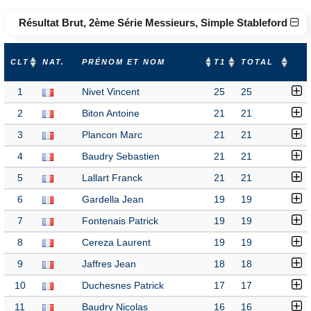
Résultat Brut, 2ème Série Messieurs, Simple Stableford
CLT
NAT.
PRÉNOM ET NOM
T1
TOTAL
1
Nivet Vincent
25
25
2
Biton Antoine
21
21
3
Plancon Marc
21
21
4
Baudry Sebastien
21
21
5
Lallart Franck
21
21
6
Gardella Jean
19
19
7
Fontenais Patrick
19
19
8
Cereza Laurent
19
19
9
Jaffres Jean
18
18
10
Duchesnes Patrick
17
17
11
Baudry Nicolas
16
16