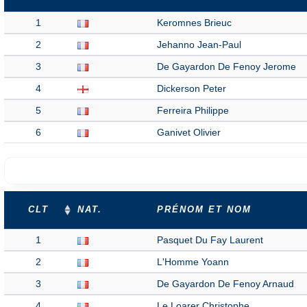
1
Keromnes Brieuc
2
Jehanno Jean-Paul
3
De Gayardon De Fenoy Jerome
4
Dickerson Peter
5
Ferreira Philippe
6
Ganivet Olivier
CLT
NAT.
PRÉNOM ET NOM
1
Pasquet Du Fay Laurent
2
L'Homme Yoann
3
De Gayardon De Fenoy Arnaud
4
Le Loarer Christophe