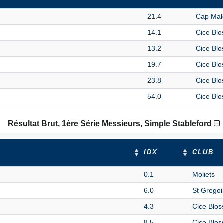
21.4
Cap Mal
14.1
Cice Blo
13.2
Cice Blo
19.7
Cice Blo
23.8
Cice Blo
54.0
Cice Blo
Résultat Brut, 1ère Série Messieurs, Simple Stableford
IDX
CLUB
0.1
Moliets
6.0
St Gregoi
4.3
Cice Blos
8.5
Cice Blos