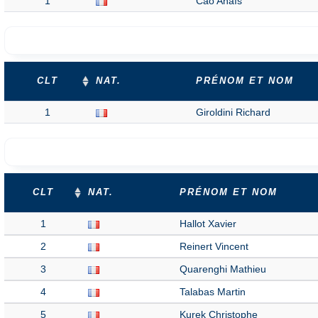
1
Cao Anaïs
CLT
NAT.
PRÉNOM ET NOM
1
Giroldini Richard
CLT
NAT.
PRÉNOM ET NOM
1
Hallot Xavier
2
Reinert Vincent
3
Quarenghi Mathieu
4
Talabas Martin
5
Kurek Christophe