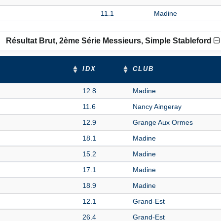
11.1
Madine
Résultat Brut, 2ème Série Messieurs, Simple Stableford
IDX
CLUB
12.8
Madine
11.6
Nancy Aingeray
12.9
Grange Aux Ormes
18.1
Madine
15.2
Madine
17.1
Madine
18.9
Madine
12.1
Grand-Est
26.4
Grand-Est