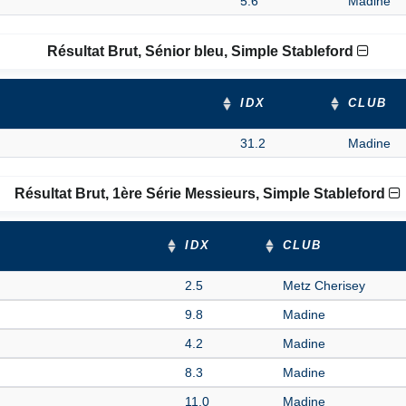
5.6
Madine
Résultat Brut, Sénior bleu, Simple Stableford
IDX
CLUB
31.2
Madine
Résultat Brut, 1ère Série Messieurs, Simple Stableford
IDX
CLUB
2.5
Metz Cherisey
9.8
Madine
4.2
Madine
8.3
Madine
11.0
Madine