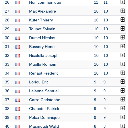
26
Non communiqué
11
11
27
Max Alexandre
10
10
28
Kuter Thierry
10
10
29
Toupet Sylvain
10
10
30
Dumel Nicolas
10
10
31
Bussery Henri
10
10
32
Nicolella Joseph
10
10
33
Muelle Romain
10
10
34
Renaut Frederic
10
10
35
Loriou Eric
9
9
36
Lalanne Samuel
9
9
37
Carre Christophe
9
9
38
Chapotot Patrick
9
9
39
Pelca Dominique
9
9
40
Masmoudi Walid
8
8