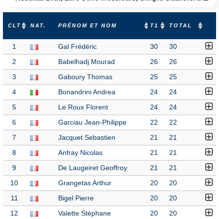
CLT
NAT.
PRÉNOM ET NOM
T1
TOTAL
1
Gal Frédéric
30
30
2
Babelhadj Mourad
26
26
3
Gaboury Thomas
25
25
4
Bonandrini Andrea
24
24
5
Le Roux Florent
24
24
6
Garciau Jean-Philippe
22
22
7
Jacquet Sebastien
21
21
8
Anfray Nicolas
21
21
9
De Laugeiret Geoffroy
21
21
10
Grangetas Arthur
20
20
11
Bigel Pierre
20
20
12
Valette Stéphane
20
20