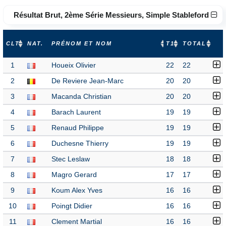
Résultat Brut, 2ème Série Messieurs, Simple Stableford
CLT
NAT.
PRÉNOM ET NOM
T1
TOTAL
1
Houeix Olivier
22
22
2
De Reviere Jean-Marc
20
20
3
Macanda Christian
20
20
4
Barach Laurent
19
19
5
Renaud Philippe
19
19
6
Duchesne Thierry
19
19
7
Stec Leslaw
18
18
8
Magro Gerard
17
17
9
Koum Alex Yves
16
16
10
Poingt Didier
16
16
11
Clement Martial
16
16