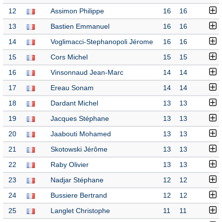
12
Assimon Philippe
16
16
13
Bastien Emmanuel
16
16
14
Voglimacci-Stephanopoli Jérome
16
16
15
Cors Michel
15
15
16
Vinsonnaud Jean-Marc
14
14
17
Ereau Sonam
14
14
18
Dardant Michel
13
13
19
Jacques Stéphane
13
13
20
Jaabouti Mohamed
13
13
21
Skotowski Jérôme
13
13
22
Raby Olivier
13
13
23
Nadjar Stéphane
12
12
24
Bussiere Bertrand
12
12
25
Langlet Christophe
11
11