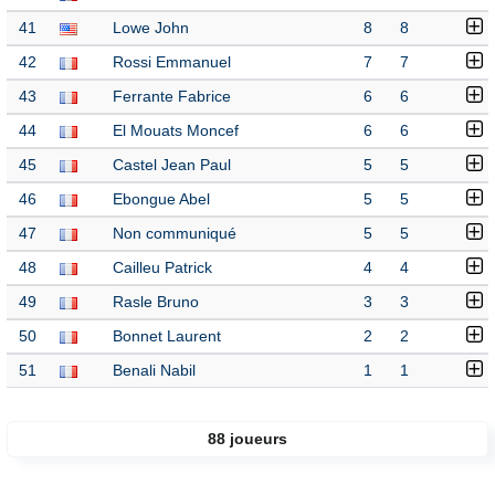
41
Lowe John
8
8
42
Rossi Emmanuel
7
7
43
Ferrante Fabrice
6
6
44
El Mouats Moncef
6
6
45
Castel Jean Paul
5
5
46
Ebongue Abel
5
5
47
Non communiqué
5
5
48
Cailleu Patrick
4
4
49
Rasle Bruno
3
3
50
Bonnet Laurent
2
2
51
Benali Nabil
1
1
88 joueurs