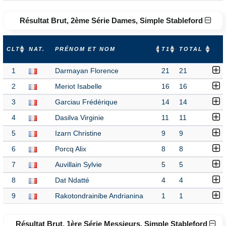
Résultat Brut, 2ème Série Dames, Simple Stableford
CLT
NAT.
PRÉNOM ET NOM
T1
TOTAL
1
Darmayan Florence
21
21
2
Meriot Isabelle
16
16
3
Garciau Frédérique
14
14
4
Dasilva Virginie
11
11
5
Izarn Christine
9
9
6
Porcq Alix
8
8
7
Auvillain Sylvie
5
5
8
Dat Ndatté
4
4
9
Rakotondrainibe Andrianina
1
1
Résultat Brut, 1ère Série Messieurs, Simple Stableford