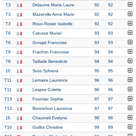
T3
Delaume Marie Laure
92
92
T3
Mazerolle Anne Marie
92
92
T3
Roux-Rosier Isabelle
92
92
T6
Catusse Muriel
93
93
T6
Grosjat Francoise
93
93
T8
Frachon Francoise
94
94
T8
Taillade Benedicte
94
94
10
Suss Sylvana
95
95
T11
Lemaire Laurence
96
96
T11
Lespes Colette
96
96
T13
Fournier Sophie
97
97
T13
Bonnichon Laurence
97
97
15
Chaumeil Evelyne
98
98
T16
Guillot Christine
99
99