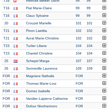
T16
Reincke Bleiker Uschi
99
99
T16
Piat Marie-Claire
99
99
T16
Claux Sylvaine
99
99
20
Crouzet Marielle
101
101
T21
Pinon Laetitia
102
102
T21
Aurat Marie-Christine
102
102
T23
Turlier Liliane
104
104
T23
Chantel Christine
104
104
25
Schepel Marga
107
107
26
Sonneville Laurence
109
109
FOR
Magniere Nathalie
FOR
FOR
Thomas Marie-Loui
FOR
FOR
Gomez Isabelle
FOR
FOR
Vandier-Lapierre Catherine
FOR
FOR
Dufour Nivoharinoro
FOR