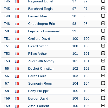
T45
Raymond Lionel
97
97
T45
Barichard Regis
97
97
T48
Benard Marc
98
98
T48
Chaucheprat Eric
98
98
50
Lepineux Emmanuel
99
99
T51
Groliere David
100
100
T51
Picard Simon
100
100
T53
Fillias Arthur
101
101
T53
Zucchiatti Antony
101
101
55
Dechet Christian
102
102
56
Perez Louis
103
103
57
Sennepin Remy
104
104
58
Bony Philippe
105
105
T59
Berger David
106
106
T59
Alzial Laurent
106
106