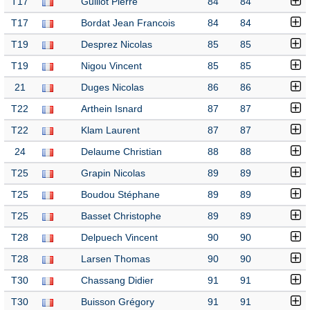
T17
Guillot Pierre
84
84
T17
Bordat Jean Francois
84
84
T19
Desprez Nicolas
85
85
T19
Nigou Vincent
85
85
21
Duges Nicolas
86
86
T22
Arthein Isnard
87
87
T22
Klam Laurent
87
87
24
Delaume Christian
88
88
T25
Grapin Nicolas
89
89
T25
Boudou Stéphane
89
89
T25
Basset Christophe
89
89
T28
Delpuech Vincent
90
90
T28
Larsen Thomas
90
90
T30
Chassang Didier
91
91
T30
Buisson Grégory
91
91