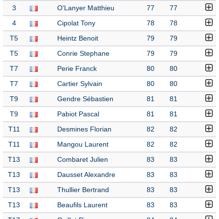
3
O'Lanyer Matthieu
77
77
4
Cipolat Tony
78
78
T5
Heintz Benoit
79
79
T5
Conrie Stephane
79
79
T7
Perie Franck
80
80
T7
Cartier Sylvain
80
80
T9
Gendre Sébastien
81
81
T9
Pabiot Pascal
81
81
T11
Desmines Florian
82
82
T11
Mangou Laurent
82
82
T13
Combaret Julien
83
83
T13
Dausset Alexandre
83
83
T13
Thullier Bertrand
83
83
T13
Beaufils Laurent
83
83