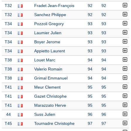
T32
Fradet Jean-François
92
92
T32
Sanchez Philippe
92
92
T34
Pozzoli Gregory
93
93
T34
Laumier Julien
93
93
T34
Boyer Jerome
93
93
T34
Appietto Laurent
93
93
T38
Louet Marc
94
94
T38
Valerio Romain
94
94
T38
Grimal Emmanuel
94
94
T41
Meur Clement
95
95
T41
Gazet Christophe
95
95
T41
Marazzato Herve
95
95
44
Suss Julien
96
96
T45
Tournadre Christophe
97
97