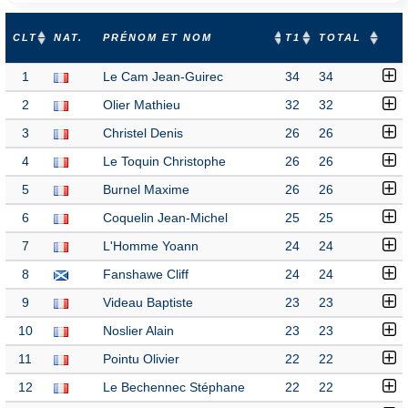
CLT
NAT.
PRÉNOM ET NOM
T1
TOTAL
1
Le Cam Jean-Guirec
34
34
2
Olier Mathieu
32
32
3
Christel Denis
26
26
4
Le Toquin Christophe
26
26
5
Burnel Maxime
26
26
6
Coquelin Jean-Michel
25
25
7
L'Homme Yoann
24
24
8
Fanshawe Cliff
24
24
9
Videau Baptiste
23
23
10
Noslier Alain
23
23
11
Pointu Olivier
22
22
12
Le Bechennec Stéphane
22
22