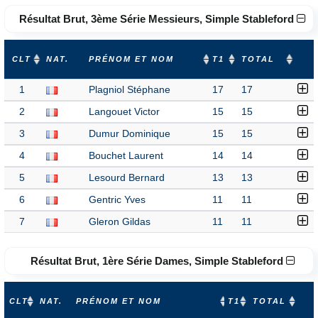
Résultat Brut, 3ème Série Messieurs, Simple Stableford
CLT
NAT.
PRÉNOM ET NOM
T1
TOTAL
1
Plagniol Stéphane
17
17
2
Langouet Victor
15
15
3
Dumur Dominique
15
15
4
Bouchet Laurent
14
14
5
Lesourd Bernard
13
13
6
Gentric Yves
11
11
7
Gleron Gildas
11
11
Résultat Brut, 1ère Série Dames, Simple Stableford
CLT
NAT.
PRÉNOM ET NOM
T1
TOTAL