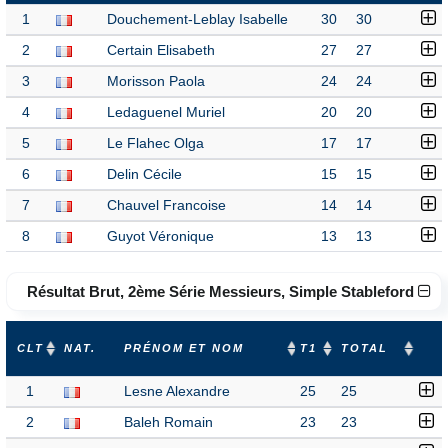
1
Douchement-Leblay Isabelle
30
30
2
Certain Elisabeth
27
27
3
Morisson Paola
24
24
4
Ledaguenel Muriel
20
20
5
Le Flahec Olga
17
17
6
Delin Cécile
15
15
7
Chauvel Francoise
14
14
8
Guyot Véronique
13
13
Résultat Brut, 2ème Série Messieurs, Simple Stableford
CLT
NAT.
PRÉNOM ET NOM
T1
TOTAL
1
Lesne Alexandre
25
25
2
Baleh Romain
23
23