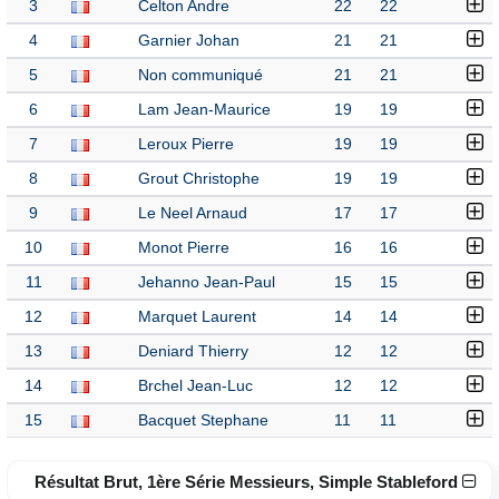
3
Celton Andre
22
22
4
Garnier Johan
21
21
5
Non communiqué
21
21
6
Lam Jean-Maurice
19
19
7
Leroux Pierre
19
19
8
Grout Christophe
19
19
9
Le Neel Arnaud
17
17
10
Monot Pierre
16
16
11
Jehanno Jean-Paul
15
15
12
Marquet Laurent
14
14
13
Deniard Thierry
12
12
14
Brchel Jean-Luc
12
12
15
Bacquet Stephane
11
11
Résultat Brut, 1ère Série Messieurs, Simple Stableford