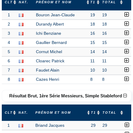
CLT
NAT.
PRÉNOM ET NOM
T1
TOTAL
1
Bouron Jean-Claude
19
19
2
Durandy Albert
18
18
3
Ichi Benziane
16
16
4
Gaullier Bernard
15
15
5
Cornut Michel
14
14
6
Cloarec Patrick
11
11
7
Faudet Alain
10
10
8
Cazes Henri
8
8
Résultat Brut, 1ère Série Messieurs, Simple Stableford
CLT
NAT.
PRÉNOM ET NOM
T1
TOTAL
1
Briand Jacques
29
29