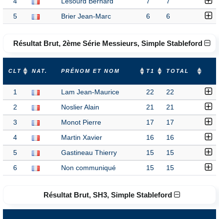
4
Lesourd Bernard
7
7
5
Brier Jean-Marc
6
6
Résultat Brut, 2ème Série Messieurs, Simple Stableford
CLT
NAT.
PRÉNOM ET NOM
T1
TOTAL
1
Lam Jean-Maurice
22
22
2
Noslier Alain
21
21
3
Monot Pierre
17
17
4
Martin Xavier
16
16
5
Gastineau Thierry
15
15
6
Non communiqué
15
15
Résultat Brut, SH3, Simple Stableford