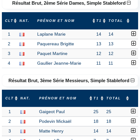
Résultat Brut, 2ème Série Dames, Simple Stableford
CLT
NAT.
PRÉNOM ET NOM
T1
TOTAL
1
Laplane Marie
14
14
2
Paquereau Brigitte
13
13
3
Paquet Martine
12
12
4
Gaullier Jeanne-Marie
11
11
Résultat Brut, 3ème Série Messieurs, Simple Stableford
CLT
NAT.
PRÉNOM ET NOM
T1
TOTAL
1
Gaigeot Paul
25
25
2
Podevin Mickaël
18
18
3
Matte Henry
14
14