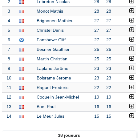
2
Lebreton Nicolas
28
28
3
Monot Mathis
28
28
4
Brignonen Mathieu
27
27
5
Christel Denis
27
27
6
Fanshawe Cliff
27
27
7
Besnier Gauthier
26
26
8
Martin Christian
25
25
9
Laplane Jérôme
23
23
10
Boisrame Jerome
23
23
11
Raguet Frederic
22
22
12
Coquelin Jean-Michel
19
19
13
Buet Paul
16
16
14
Le Meur Jules
15
15
38 joueurs