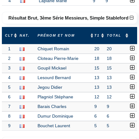
4
Laplane Marie
9
9
Résultat Brut, 3ème Série Messieurs, Simple Stableford
CLT
NAT.
PRÉNOM ET NOM
T1
TOTAL
1
Chiquet Romain
20
20
2
Cloteau Pierre-Marie
18
18
3
Goupil Mickael
15
15
4
Lesourd Bernard
13
13
5
Jegou Didier
13
13
6
Plagniol Stéphane
12
12
7
Barais Charles
9
9
8
Dumur Dominique
6
6
9
Bouchet Laurent
5
5