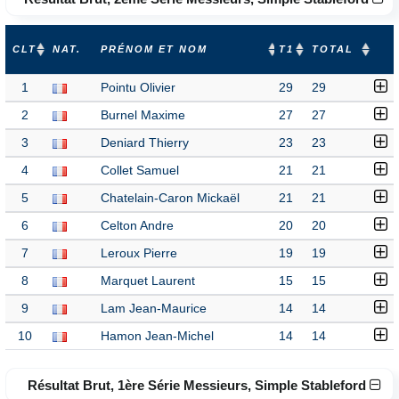
CLT
NAT.
PRÉNOM ET NOM
T1
TOTAL
1
Pointu Olivier
29
29
2
Burnel Maxime
27
27
3
Deniard Thierry
23
23
4
Collet Samuel
21
21
5
Chatelain-Caron Mickaël
21
21
6
Celton Andre
20
20
7
Leroux Pierre
19
19
8
Marquet Laurent
15
15
9
Lam Jean-Maurice
14
14
10
Hamon Jean-Michel
14
14
Résultat Brut, 1ère Série Messieurs, Simple Stableford