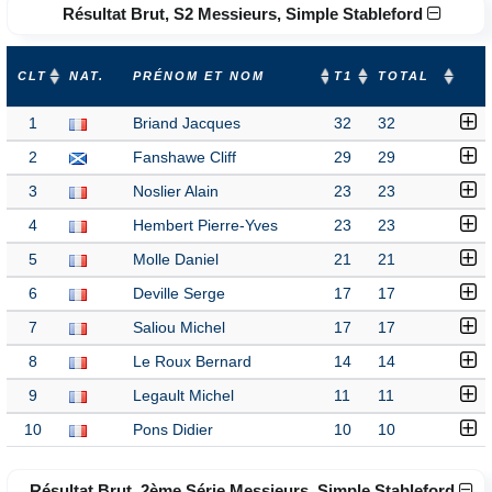
Résultat Brut, S2 Messieurs, Simple Stableford
CLT
NAT.
PRÉNOM ET NOM
T1
TOTAL
1
Briand Jacques
32
32
2
Fanshawe Cliff
29
29
3
Noslier Alain
23
23
4
Hembert Pierre-Yves
23
23
5
Molle Daniel
21
21
6
Deville Serge
17
17
7
Saliou Michel
17
17
8
Le Roux Bernard
14
14
9
Legault Michel
11
11
10
Pons Didier
10
10
Résultat Brut, 2ème Série Messieurs, Simple Stableford