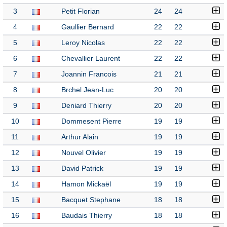
3
Petit Florian
24
24
4
Gaullier Bernard
22
22
5
Leroy Nicolas
22
22
6
Chevallier Laurent
22
22
7
Joannin Francois
21
21
8
Brchel Jean-Luc
20
20
9
Deniard Thierry
20
20
10
Dommesent Pierre
19
19
11
Arthur Alain
19
19
12
Nouvel Olivier
19
19
13
David Patrick
19
19
14
Hamon Mickaël
19
19
15
Bacquet Stephane
18
18
16
Baudais Thierry
18
18