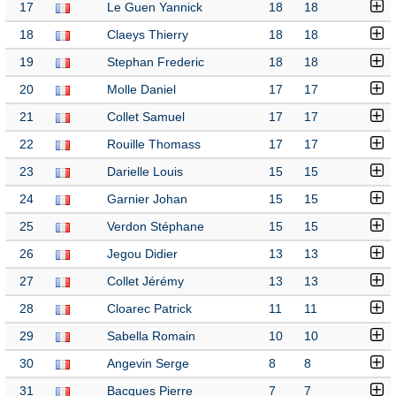
17
Le Guen Yannick
18
18
18
Claeys Thierry
18
18
19
Stephan Frederic
18
18
20
Molle Daniel
17
17
21
Collet Samuel
17
17
22
Rouille Thomass
17
17
23
Darielle Louis
15
15
24
Garnier Johan
15
15
25
Verdon Stéphane
15
15
26
Jegou Didier
13
13
27
Collet Jérémy
13
13
28
Cloarec Patrick
11
11
29
Sabella Romain
10
10
30
Angevin Serge
8
8
31
Bacques Pierre
7
7