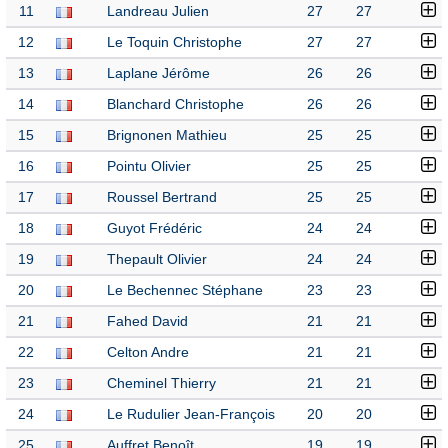
11
Landreau Julien
27
27
12
Le Toquin Christophe
27
27
13
Laplane Jérôme
26
26
14
Blanchard Christophe
26
26
15
Brignonen Mathieu
25
25
16
Pointu Olivier
25
25
17
Roussel Bertrand
25
25
18
Guyot Frédéric
24
24
19
Thepault Olivier
24
24
20
Le Bechennec Stéphane
23
23
21
Fahed David
21
21
22
Celton Andre
21
21
23
Cheminel Thierry
21
21
24
Le Rudulier Jean-François
20
20
25
Auffret Benoît
19
19