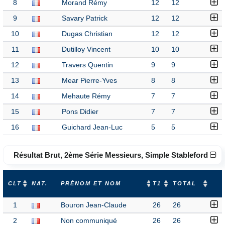
8
Morand Rémy
12
12
9
Savary Patrick
12
12
10
Dugas Christian
12
12
11
Dutilloy Vincent
10
10
12
Travers Quentin
9
9
13
Mear Pierre-Yves
8
8
14
Mehaute Rémy
7
7
15
Pons Didier
7
7
16
Guichard Jean-Luc
5
5
Résultat Brut, 2ème Série Messieurs, Simple Stableford
CLT
NAT.
PRÉNOM ET NOM
T1
TOTAL
1
Bouron Jean-Claude
26
26
2
Non communiqué
26
26