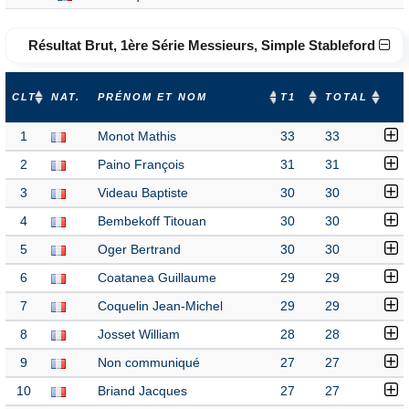
Résultat Brut, 1ère Série Messieurs, Simple Stableford
CLT
NAT.
PRÉNOM ET NOM
T1
TOTAL
1
Monot Mathis
33
33
2
Paino François
31
31
3
Videau Baptiste
30
30
4
Bembekoff Titouan
30
30
5
Oger Bertrand
30
30
6
Coatanea Guillaume
29
29
7
Coquelin Jean-Michel
29
29
8
Josset William
28
28
9
Non communiqué
27
27
10
Briand Jacques
27
27