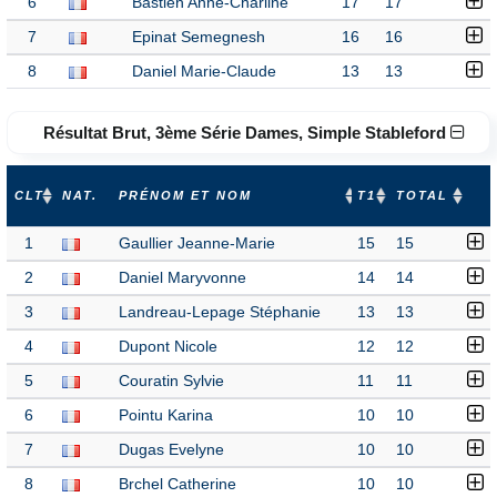
6
Bastien Anne-Charline
17
17
7
Epinat Semegnesh
16
16
8
Daniel Marie-Claude
13
13
Résultat Brut, 3ème Série Dames, Simple Stableford
CLT
NAT.
PRÉNOM ET NOM
T1
TOTAL
1
Gaullier Jeanne-Marie
15
15
2
Daniel Maryvonne
14
14
3
Landreau-Lepage Stéphanie
13
13
4
Dupont Nicole
12
12
5
Couratin Sylvie
11
11
6
Pointu Karina
10
10
7
Dugas Evelyne
10
10
8
Brchel Catherine
10
10