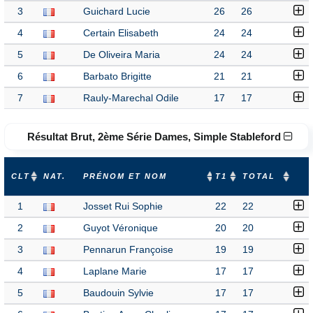
3
Guichard Lucie
26
26
4
Certain Elisabeth
24
24
5
De Oliveira Maria
24
24
6
Barbato Brigitte
21
21
7
Rauly-Marechal Odile
17
17
Résultat Brut, 2ème Série Dames, Simple Stableford
CLT
NAT.
PRÉNOM ET NOM
T1
TOTAL
1
Josset Rui Sophie
22
22
2
Guyot Véronique
20
20
3
Pennarun Françoise
19
19
4
Laplane Marie
17
17
5
Baudouin Sylvie
17
17