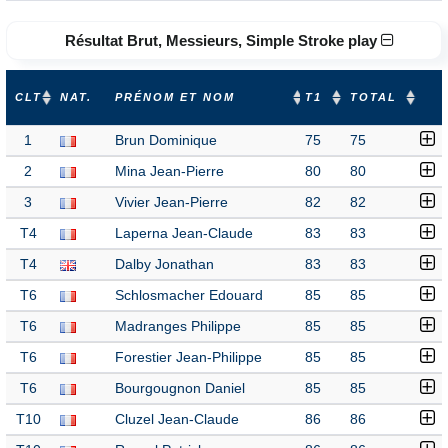
Résultat Brut, Messieurs, Simple Stroke play
CLT
NAT.
PRÉNOM ET NOM
T1
TOTAL
1
Brun Dominique
75
75
2
Mina Jean-Pierre
80
80
3
Vivier Jean-Pierre
82
82
T4
Laperna Jean-Claude
83
83
T4
Dalby Jonathan
83
83
T6
Schlosmacher Edouard
85
85
T6
Madranges Philippe
85
85
T6
Forestier Jean-Philippe
85
85
T6
Bourgougnon Daniel
85
85
T10
Cluzel Jean-Claude
86
86