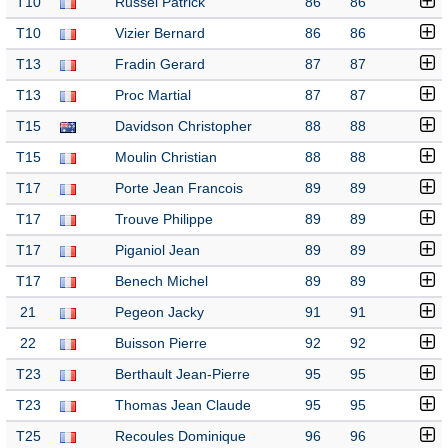
T10
Russel Patrick
86
86
T10
Vizier Bernard
86
86
T13
Fradin Gerard
87
87
T13
Proc Martial
87
87
T15
Davidson Christopher
88
88
T15
Moulin Christian
88
88
T17
Porte Jean Francois
89
89
T17
Trouve Philippe
89
89
T17
Piganiol Jean
89
89
T17
Benech Michel
89
89
21
Pegeon Jacky
91
91
22
Buisson Pierre
92
92
T23
Berthault Jean-Pierre
95
95
T23
Thomas Jean Claude
95
95
T25
Recoules Dominique
96
96