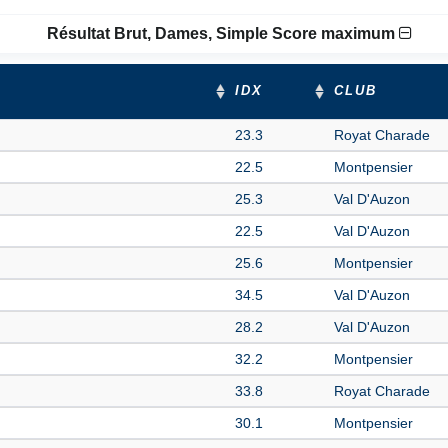
Résultat Brut, Dames, Simple Score maximum
IDX
CLUB
23.3
Royat Charade
22.5
Montpensier
25.3
Val D'Auzon
22.5
Val D'Auzon
25.6
Montpensier
34.5
Val D'Auzon
28.2
Val D'Auzon
32.2
Montpensier
33.8
Royat Charade
30.1
Montpensier