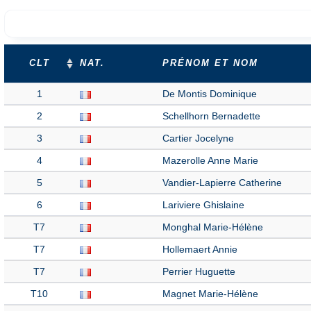
CLT
NAT.
PRÉNOM ET NOM
1
De Montis Dominique
2
Schellhorn Bernadette
3
Cartier Jocelyne
4
Mazerolle Anne Marie
5
Vandier-Lapierre Catherine
6
Lariviere Ghislaine
T7
Monghal Marie-Hélène
T7
Hollemaert Annie
T7
Perrier Huguette
T10
Magnet Marie-Hélène